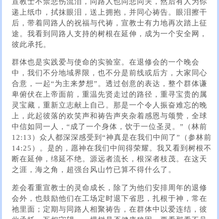
宣教士不禁悲伤流泪，同路人也同悲同哭，然后有人为你
递上纸巾，拭抹眼泪，送上拥抱，并同心祷告。眼泪擦干
后，带着同路人的祝福与代祷，宣教士有力地再次踏上征
途。我看到同路人支持的树根在延伸，成为一个安全网，
彼此承托。
群体也是实践爱与使命的实验室。在退修会的一个晚会
中，我们不分地域界限，也不分是前线或后方，大家同心
合意，一起“为主来梦想”。透过创意的表达，整个群体谦
卑俯伏在上帝面前，重温先贤走过的路径，重寻宝贵的属
灵宝藏，重新立志献上自己。那是一个令人振奋难忘的晚
上，此起彼落的欢笑声和祷告声夹杂着感恩与颂赞，全球
中信如同一人，“成了一个身体，饮于一位圣灵。”（林前
12:13）众人都深深感受到“神真是在我们中间了”（参林前
14:25）。是的，愿神在我们中间得荣耀。我又看到树根不
断在延伸，绵延不绝。源远者流长，根深者枝茂。在这天
之涯，海之角，超强台风山竹已算不得什么了。
差会看重宣教士的灵命成长，除了为他们安排周年的退修
会外，也鼓励他们在工场定时退下省思，扎根于神，常在
祂里面；定期与同路人相聚祷告，在群体中以爱连结，彼