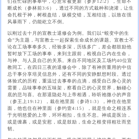
们在忙碌的事奉中，心意常被更新（参罗12:2），生命不
断成长（参林前3:6），透过不同的方式栽种和浇灌，让生
命扎根于神，树根盘结，纵横交错，互相结连，以致在强
风暴雨下，仍能屹立不倒。
以刚过去十月的宣教士退修会为例。我们以“蜕变中的生
命”为主题，与宣教士一起探索生命成长的课题。宣教士不
论在工场事奉多久，经验多深，历练多广，差会都鼓励他
暂时放下工场的事奉，来到主跟前，检视自己内在生命，
与神、与人及自己的关系。来自不同地区及工场约40位宣
教同工，在四日三夜的退修会中，除了有神所重用的中信
总干事分享培灵信息外，还有不同的安静默想时段。透过
体验式的历程，重温过去事奉的点滴，感受自己身心灵的
需要，品味事奉的五味架，察看自己的心灵世界，触碰心
底的悲与喜。在那退隐处与上帝相遇，聆听祂微小的声音
（参王上19:12），栽在祂里面（参诗1:3），神住在他里
面，他也住在神里面（参约壹4:15），就是生命之根连系
于光明慈爱的上帝，环环相扣，生生不息。神或是医治，
或是缠裹，或是安慰，或是鼓励，生命之根变得粗壮而坚
韧。