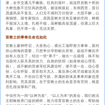
课，全市交通几乎瘫痪。狂风扫落叶，就连昂首数十呎的
大树也敌不过狂风的怒吼，被连根拔起，东倒西歪，昔日
茂盛风采不复见。人们无不感到万分惊讶，大惑不解，心
痛惋惜。据专家指出，原因是树木没有足够的空间，树根
不能深入土壤。扎根不稳，虽树貌高耸茂盛，但遇上巨大
风暴，仍不堪一击，无法支撑。
宣教士的事奉生命也如此
宣教士蒙神呼召，大发热心，甫出工场即努力事奉，面对
排山倒海的需要，只想争分夺秒献出所有。奋战不懈后开
始有人信主了，结出一些“果子”，做出一点成绩，殊不知
当面对人际关系的张力、自身的软弱（如身体或心理毛
病）、或不解的苦难等狂风袭击时，便不堪一击，信心受
创，心生怀疑，甚至怨天尤人，最后身心耗尽或被迫无奈
离开工场，不但自己受亏损，所属的群体及事奉对象也受
到影响。究其原因，在于宣教士的生命是否有空间，根是
否扎得深厚和广阔。
中信作为一间“以神为首”、“以人为本”的差会，我们效法
主耶稣牧养门徒的榜样，致力培育宣教士的生命，帮助他