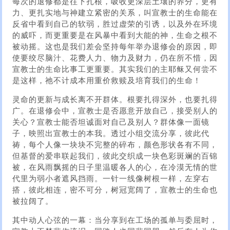
每次的退修都是往下扎根，吸收更深层土壤的养分，更有
力、更扎实地与神建立紧密的关系，叫宣教士的生命能在
反省中看到自己的软弱，胜过虚荣的引诱，以及外在环境
的威吓，而更重要是在风暴中看到大能的神，生命之根不
被动摇。这也是我们差会坚持每年举办退修会的原因，即
使要绞尽脑汁、花费人力、物力及财力，仍在所不惜，因
宣教士的生命比事工更重要。其实我们的主耶稣又何尝不
是这样，祂不计成本用重价救赎及培育我们的生命！
灵命的更新与成长离不开群体。根要扎得深外，也要扎得
广。在退修会中，宣教士是否愿意开放自己，接受别人的
关心？宣教士能否坦诚面对自己及别人？群体像一面镜
子，映照出宣教士的本我。透过小组交流分享，彼此代
祷，每个人像一块块不完整的碎布，颜色形状各有不同，
但基督的爱串联起我们，彼此交织成一块色彩斑斓的百锦
被，在风雨飘摇的日子里温暖各人的心，在冷漠无情的世
代里为弱小者遮风挡雨。一针一线像树根一样，左穿右
搭，彼此相连，密不可分，树冠宽阔了，宣教士的生命也
被拉阔了。
其中动人心弦的一幕：当分享到在工场的孤单与委屈时，