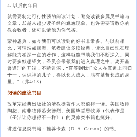
4. 以后的年日
就需要制定可行性强的阅读计划，避免读很多属灵书籍与
文章，却越来越少读圣经的尴尬现象。也许需要请教你的
教会牧者，还可以请他为你代祷。
蒙神恩典，如今我们可以读到的好书非常多。与以前相
比，可谓浩如烟海。笔者建议多读经典，读比自己现在理
解能力稍深一点的著作，这样就能帮助我们不断深入。同
时要多默想经文，圣灵会带领我们进入真理之中。离开基
督道理的开端，不断进深，“直等到我们众人在真道上同归
于一，认识神的儿子，得以长大成人，满有基督长成的身
量。”（弗4:13）
阅读的建议书目
改革宗经典出版社的清教徒著作大都值得一读。美国牧师
陶恕、南非牧师慕安德烈、美国毕哲思牧师（代表作是
《圣洁让你想得不一样》）的灵修类书籍也挺好。
讲道信息类书籍：推荐卡森（D. A. Carson）的书。