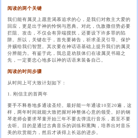
阅读的两个关键
我们能有属灵上愿意渴慕追求的心，是我们对救主大爱的
回应，更是出于神的怜悯与恩典。对此，仇敌撒但势必要
拦阻、攻击，不仅会有异端搅扰，还要设下许多罪的陷
阱。所以，关键在于，首先要祷告，祈求圣灵引导、保护
并赐给我们智慧。其次要在神话语基础上提升我们的属灵
分辨能力。有鉴于此，我总是劝肢体们在读属灵书籍之
先，一定要忠心地多以神的话语来装备自己。
阅读的时间步骤
从时间上可大致计划如下：
1. 刚信主的首两年
要手不释卷地多通读圣经。最好能一年通读10至20遍，这
样，两年时间就能大致把握对神整体心意的领受。好的钢
琴老师会要求琴童开始三年不要去弹流行音乐，甚至不要
去听。目的是通过古典音乐的训练和熏陶，培养出对音乐
美的欣赏能力，然后才谈得上长远的进步。