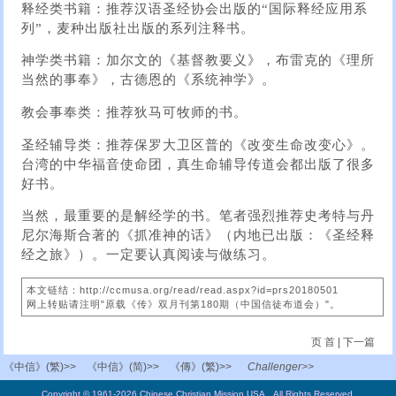
释经类书籍：推荐汉语圣经协会出版的“国际释经应用系
列”，麦种出版社出版的系列注释书。
神学类书籍：加尔文的《基督教要义》，布雷克的《理所
当然的事奉》，古德恩的《系统神学》。
教会事奉类：推荐狄马可牧师的书。
圣经辅导类：推荐保罗大卫区普的《改变生命改变心》。
台湾的中华福音使命团，真生命辅导传道会都出版了很多
好书。
当然，最重要的是解经学的书。笔者强烈推荐史考特与丹
尼尔海斯合著的《抓准神的话》（内地已出版：《圣经释
经之旅》）。一定要认真阅读与做练习。
本文链结：http://ccmusa.org/read/read.aspx?id=prs20180501
网上转贴请注明"原载《传》双月刊第180期（中国信徒布道会）"。
页 首
|
下一篇
《中信》(繁)>>
《中信》(简)>>
《傳》(繁)>>
Challenger>>
Copyright © 1961-2026 Chinese Christian Mission USA. All Rights Reserved.