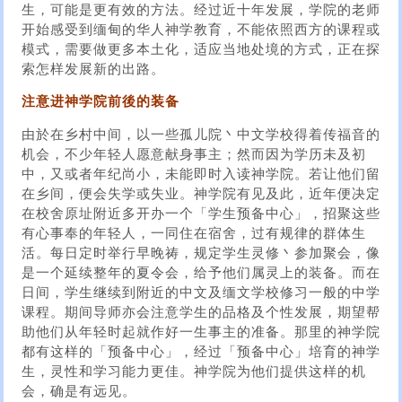
生，可能是更有效的方法。经过近十年发展，学院的老师
开始感受到缅甸的华人神学教育，不能依照西方的课程或
模式，需要做更多本土化，适应当地处境的方式，正在探
索怎样发展新的出路。
注意进神学院前後的装备
由於在乡村中间，以一些孤儿院丶中文学校得着传福音的
机会，不少年轻人愿意献身事主；然而因为学历未及初
中，又或者年纪尚小，未能即时入读神学院。若让他们留
在乡间，便会失学或失业。神学院有见及此，近年便决定
在校舍原址附近多开办一个「学生预备中心」，招聚这些
有心事奉的年轻人，一同住在宿舍，过有规律的群体生
活。每日定时举行早晚祷，规定学生灵修丶参加聚会，像
是一个延续整年的夏令会，给予他们属灵上的装备。而在
日间，学生继续到附近的中文及缅文学校修习一般的中学
课程。期间导师亦会注意学生的品格及个性发展，期望帮
助他们从年轻时起就作好一生事主的准备。那里的神学院
都有这样的「预备中心」，经过「预备中心」培育的神学
生，灵性和学习能力更佳。神学院为他们提供这样的机
会，确是有远见。