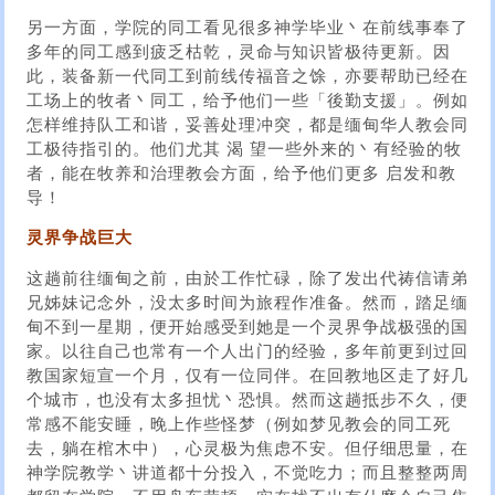
另一方面，学院的同工看见很多神学毕业丶在前线事奉了
多年的同工感到疲乏枯乾，灵命与知识皆极待更新。因
此，装备新一代同工到前线传福音之馀，亦要帮助已经在
工场上的牧者丶同工，给予他们一些「後勤支援」。例如
怎样维持队工和谐，妥善处理冲突，都是缅甸华人教会同
工极待指引的。他们尤其 渴 望一些外来的丶有经验的牧
者，能在牧养和治理教会方面，给予他们更多 启发和教
导！
灵界争战巨大
这趟前往缅甸之前，由於工作忙碌，除了发出代祷信请弟
兄姊妹记念外，没太多时间为旅程作准备。然而，踏足缅
甸不到一星期，便开始感受到她是一个灵界争战极强的国
家。以往自己也常有一个人出门的经验，多年前更到过回
教国家短宣一个月，仅有一位同伴。在回教地区走了好几
个城市，也没有太多担忧丶恐惧。然而这趟抵步不久，便
常感不能安睡，晚上作些怪梦（例如梦见教会的同工死
去，躺在棺木中），心灵极为焦虑不安。但仔细思量，在
神学院教学丶讲道都十分投入，不觉吃力；而且整整两周