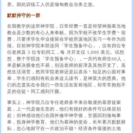
养。因此训练工人仍是缅甸教会当务之急。
默默持守的一群
在我教学的这所神学院，日常经费一直是仰望神藉着当地
教会及少数的有心人来奉献。因为学校不收学生学费丶宿
费，只要求学生毕业後留在学校所派地区实习一年作为回
报。目前神学院本部连同「学生预备中心」，仅有四位专
任老师及 3 位专职同工，每 月开支仅 1,000 美元。试想
想，整个学院连「学生预备中心」，一共约有师生60人，
单是解决膳食也不易，别说老师的薪津及其他开支了。虽
然生活清苦，然而学院老师还是以喜乐丶知足的心面对事
奉，学生们感到有机会来这儿读书，是神莫大的恩典。他
们的态度实在令我们一些生活在富裕地区，却常常抱怨不
足的信徒丶同工感到汗颜。
事实上，神学院几位专任老师多半来自敬虔的基督徒家
庭，上一代是做生意的，他们有很好的条件可以移居别
处；但神感动他们在国外修毕神学後，甘愿回到缅甸事
奉，投身神学教育。他们为着神的使命，长年累月默默耕
耘，忠心地留守在一片政治不稳丶经济条件落後的土地