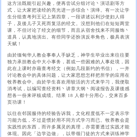
这方法既能引起兴趣，便再尝试分组讨论丶演话剧等方
式，让大家把读经的亮光进一步综合丶演绎。有一次让学
生分组查考列王记上第四章，一段讲述以利沙使妇人得
子，及後儿子又死而复活的经文。没想到他们在短短两堂
课，不但讨论了经文的细节，而且从宿舍找来不同服饰丶
道具，认真地演出。有些同学还扮演反串角色，极具表演
天赋！
由於缅甸华人教会事奉人手缺乏，神学生毕业出来往往要
独力承担教会中大小事务，甚或一些困难的人事处境，因
此在上课时亦藉查考经文（例如几段新约的书信），一并
讨论教会中的具体问题，让大家思想怎样把所学的应用在
牧养教会中。由於学生喜欢用较活的方式来学习，我便取
消考试，以编写查经资料丶讲章大纲丶阅读报告及课後感
想各一份来评核成绩。结果 18 人都十分用心，交来百多
页功课！
以往在邻国服侍的经验告诉我，文化程度低不一定表示学
习能力低，不过是惯於用不同方式学习而已。牧养教会是
实践性的东西，而许多属灵的真理，亦需要透过实践才能
体现。因此「边学边做」，以带领门徒的方式来训练神学