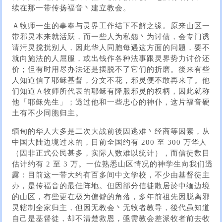
续在那一带传扬福音丶建立教会。
Ａ牧师一生的事奉与灵界工作结下不解之缘。原来山区一
带邪灵本来就活跃，而一些人为私怨丶为讨债，会专门诱
请污灵搅扰别人，因此华人同胞每遇这方面的问题，要不
就向施法的人屈服，或出钱作各种法事跟灵界势力讨价还
价；但有时用尽办法还是摆脱不了它们的折磨。後来有些
人知道信了耶稣基督，分文不花，邪灵便不敢再来了。他
们知道Ａ牧师所代表的耶稣有降服邪灵的权柄，因此就称
他「耶稣先生」；透过他和一些忠心的神仆，这片福音硬
土有不少同胞归主。
缅甸的华人大多是二次大战前後因逃难丶经商等因素，从
中国大陆边境过来的，目前全国约有 200 至 300 万华人
（因非正式公民甚多，实际人数难以统计），而信徒数目
估计约有 2 至 3 万。一位熟悉山区情况的神学生向我们透
露：目前这一带大约有百多间中文学校，不少由基督徒主
办，是传福音的最佳阵地。但因部分信徒散居於中缅边境
的山区，有些更在极为偏僻的角落，多年前祖先因脱离邪
灵辖制全家归主，但因无教会丶无牧者教导，後代虽知道
自己是基督徒，却不清楚救恩，亟需教会差派牧者前去牧