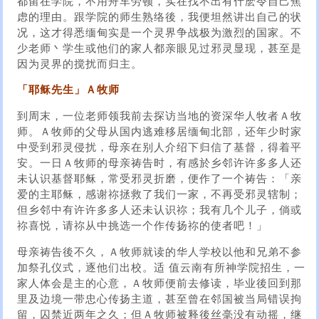
都留在学院，不用舟车劳顿，实在找不出有什麽令自己焦
虑的理由。跟学院的师生熟络後，我便坦然讲出自己的状
况，这才得悉缅甸实是一个灵界争战极为激烈的国家。不
少老师丶学生或他们的家人都亲眼见过邪灵显现，甚至是
因为灵界的搅扰而归主。
「耶稣先生」Ａ牧师
到周末，一位老师领我前去探访当地的资深华人牧者Ａ牧
师。Ａ牧师的父母从国内逃难移居缅甸北部，还年少时家
中受到邪灵侵扰，母亲在别人介绍下归信了基督，得着平
安。一日Ａ牧师的母亲祷告时，有感於乡邻许许多多人还
未认识基督耶稣，常受邪灵折磨，便作了一个祷告：「亲
爱的主耶稣，感谢祢拯救了我们一家，不再受邪灵辖制；
但乡邻中有许许多多人还未认识祢；我有几个儿子，倘或
祢喜悦，请祢从中挑选一个作传扬祢的使者吧！」
母亲祷告後不久，Ａ牧师就读的华人学校以他和兄弟不参
加祭孔仪式，逐他们出校。适 值云南有所神学院招生，一
家人体会是主的心意，Ａ牧师便前去修读，毕业後回到那
里及边境一带忠心传扬主道，甚至曾在邻国被当局错误拘
留，囚禁近两年之久；但Ａ牧师被释後丝毫没有动摇，继