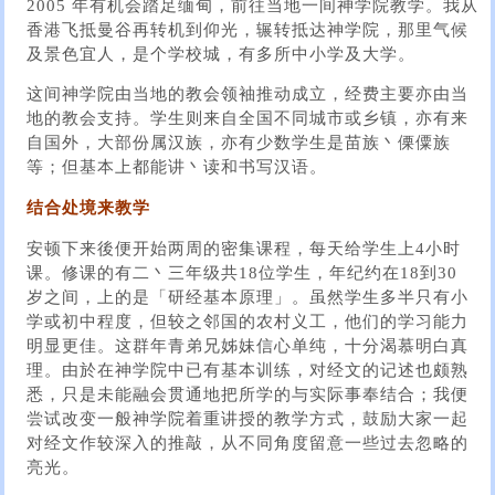
2005 年有机会踏足缅甸，前往当地一间神学院教学。我从
香港飞抵曼谷再转机到仰光，辗转抵达神学院，那里气候
及景色宜人，是个学校城，有多所中小学及大学。
这间神学院由当地的教会领袖推动成立，经费主要亦由当
地的教会支持。学生则来自全国不同城市或乡镇，亦有来
自国外，大部份属汉族，亦有少数学生是苗族丶傈僳族
等；但基本上都能讲丶读和书写汉语。
结合处境来教学
安顿下来後便开始两周的密集课程，每天给学生上4小时
课。修课的有二丶三年级共18位学生，年纪约在18到30
岁之间，上的是「研经基本原理」。虽然学生多半只有小
学或初中程度，但较之邻国的农村义工，他们的学习能力
明显更佳。这群年青弟兄姊妹信心单纯，十分渴慕明白真
理。由於在神学院中已有基本训练，对经文的记述也颇熟
悉，只是未能融会贯通地把所学的与实际事奉结合；我便
尝试改变一般神学院着重讲授的教学方式，鼓励大家一起
对经文作较深入的推敲，从不同角度留意一些过去忽略的
亮光。