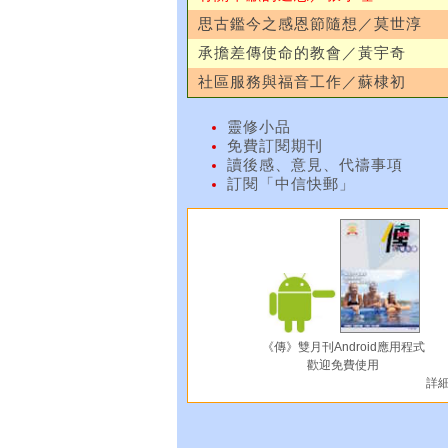
思古鑑今之感恩節隨想／莫世淳
承擔差傳使命的教會／黃宇奇
社區服務與福音工作／蘇棣初
靈修小品
免費訂閱期刊
讀後感、意見、代禱事項
訂閱「中信快郵」
《傳》雙月刊Android應用程式
歡迎免費使用
詳細