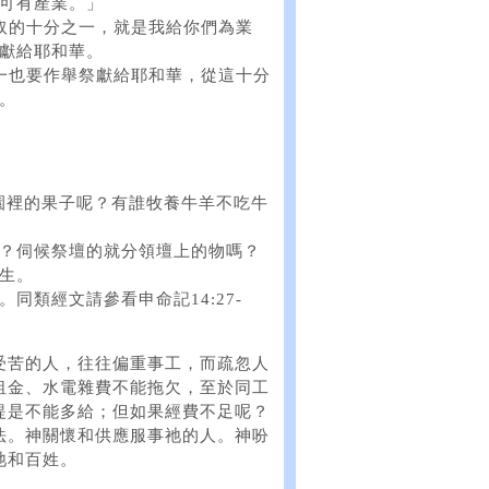
可有產業。」
所取的十分之一，就是我給你們為業
獻給耶和華。
之一也要作舉祭獻給耶和華，從這十分
。
吃園裡的果子呢？有誰牧養牛羊不吃牛
嗎？伺候祭壇的就分領壇上的物嗎？
養生。
同類經文請參看申命記14:27-
受苦的人，往往偏重事工，而疏忽人
租金、水電雜費不能拖欠，至於同工
提是不能多給；但如果經費不足呢？
法。神關懷和供應服事祂的人。神吩
祂和百姓。