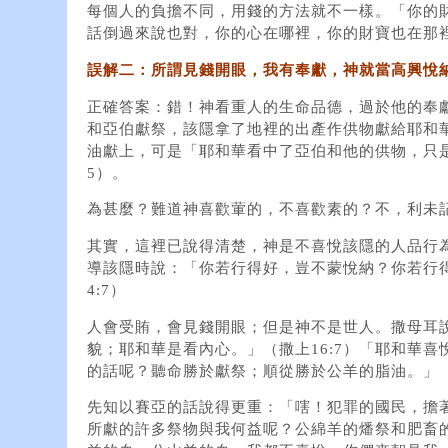
每個人的負擔不同，用錢的方法就不一樣。「你的
話倒過來說也對，你的心在哪裡，你的財寶也在那
誤解二：所謂見錢開眼，我有奉獻，神就當高興悅
正確答案：錯！神看重人的生命品德，過於他的奉
和亞伯獻祭，該隱拿了地裡的出產作供物獻給耶和
油獻上，可是「耶和華看中了亞伯和他的供物，只是
5）。
為甚麼？難道神喜歡葷的，不喜歡素的？不，利未
其實，這裡已說得清楚，神是不喜悅該隱的人品行
導該隱時說：「你若行得好，豈不蒙悅納？你若行
4:7）
人會受賄，會見錢開眼；但是神不是世人。撒母耳
貌；耶和華是看內心。」（撒上16:7）「耶和華
的話呢？聽命勝於獻祭；順從勝於公羊的脂油。」（撒
先知以賽亞的話說得更重：「嗐！犯罪的國民，擔
所獻的許多祭物與我何益呢？公綿羊的燔祭和肥畜