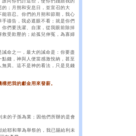
，誰向你們討這些，使你們踐踏我的
惡的；月朔和安息日，並宣召的大
不能容忍。你們的月朔和節期，我心
舉手禱告，我必遮眼不看；就是你們
。你們要洗濯、自潔，從我眼前除掉
解救受欺壓的；給孤兒伸冤，為寡婦
是誡命之一，最大的誡命是：你要盡
一點錢，神與人便當感激悅納，甚至
人無異。這不是神的看法，只是見錢
機構把我的獻金用來發薪。
給利未的子孫為業；因他們所辦的是會
是獻給耶和華為舉祭的，我已賜給利未