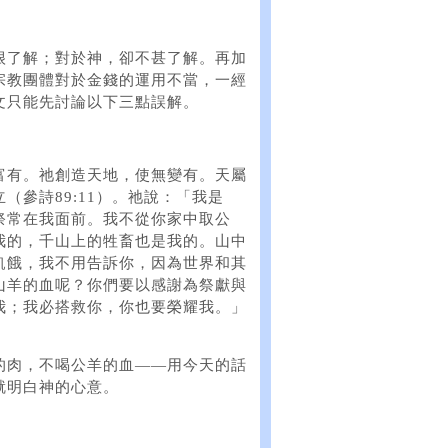
很了解；對於神，卻不甚了解。再加
宗教團體對於金錢的運用不當，一經
文只能先討論以下三點誤解。
富有。祂創造天地，使無變有。天屬
參詩89:11）。祂說：「我是
祭常在我面前。我不從你家中取公
我的，千山上的牲畜也是我的。山中
飢餓，我不用告訴你，因為世界和其
山羊的血呢？你們要以感謝為祭獻與
我；我必搭救你，你也要榮耀我。」
的肉，不喝公羊的血——用今天的話
就明白神的心意。