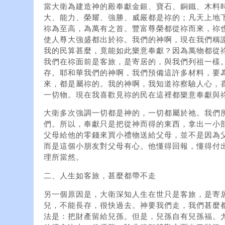
當大衛為建造神的殿奉獻金銀、寶石、銅鐵、木料
大、能力、榮耀、強勝、威嚴都是祢的；凡天上地
祢為至高，為萬有之首。豐富尊榮都從祢而來，祢
使人尊大強盛都出於祢。我們的神啊，現在我們稱
我的民算甚麼，竟能如此樂意奉獻？因為萬物都從
我們在祢面前是客旅，是寄居的，與我們列祖一樣
存。耶和華我們的神啊，我們預備這許多材料，要
來，都是屬祢的。我的神啊，我知道祢察驗人心，
一切物。現在我喜歡見祢的民在這裡都樂意奉獻與祢。」
大衛多次強調一切都是神的，一切都屬於祂。我們
們。所以，奉獻只是把從神而得的東西，拿出一小
父母給他的零錢來買小禮物送給父母，並不是因為
而是這個小朋友對父母有心。他懂得回報，懂得付
理所當然。
二、人生如客旅，甚麼都帶不走
另一個原因是，大衛深知人生在世只是客旅，是寄
兒，不能長存，很快過去。神要我們走，我們甚麼
法是：把財產留給兒孫。但是，兒孫自有兒孫福。