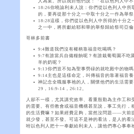
人為業。所以我對他們說：「在以色列人中不
18:26你曉諭利未人說：你們從以色列人中
的，要再從那十分之一中取十分之一作為舉祭
18:28這樣，你們從以色列人中所得的十分
之一中，將所獻給耶和華的舉祭歸給祭司亞倫
哥林多前書
9:4難道我們沒有權柄靠福音吃喝嗎？
9:7有誰當兵自備糧餉呢？有誰栽葡萄園不
羊的奶呢？
9:13你們豈不知為聖事勞碌的就吃殿中的物
9:14主也是這樣命定，叫傳福音的靠著福音
神記念全職服事祂的人，關懷他們的生活需要。
29，16:9-14，26:12。
人卻不一樣，尤其講究效率、看重殷勤為主作工和
的需要。有些教會或福音機構甚至說，事工先行，
的生活費嘛？如果經費足夠，當然沒問題——大前
就少發，甚至不發。可這不是神的看法，是人的看
咐以色列人把十一奉獻給利未人，讓他們專心事奉