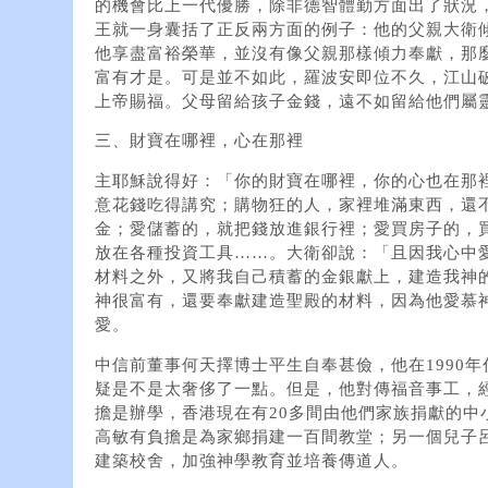
的機會比上一代優勝，除非德智體勤方面出了狀況
王就一身囊括了正反兩方面的例子：他的父親大衛
他享盡富裕榮華，並沒有像父親那樣傾力奉獻，那
富有才是。可是並不如此，羅波安即位不久，江山
上帝賜福。父母留給孩子金錢，遠不如留給他們屬
三、財寶在哪裡，心在那裡
主耶穌說得好：「你的財寶在哪裡，你的心也在那裡
意花錢吃得講究；購物狂的人，家裡堆滿東西，還
金；愛儲蓄的，就把錢放進銀行裡；愛買房子的，
放在各種投資工具……。大衛卻說：「且因我心中
材料之外，又將我自己積蓄的金銀獻上，建造我神的
神很富有，還要奉獻建造聖殿的材料，因為他愛慕
愛。
中信前董事何天擇博士平生自奉甚儉，他在1990年
疑是不是太奢侈了一點。但是，他對傳福音事工，
擔是辦學，香港現在有20多間由他們家族捐獻的中
高敏有負擔是為家鄉捐建一百間教堂；另一個兒子
建築校舍，加強神學教育並培養傳道人。