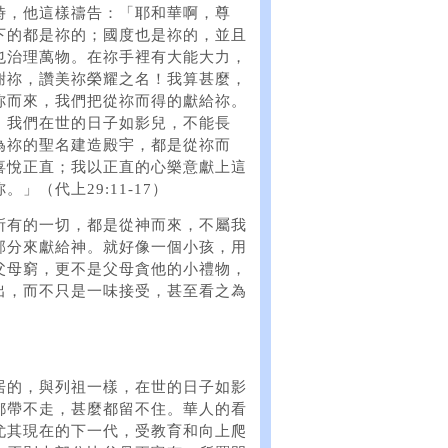
時，他這樣禱告：「耶和華啊，尊
下的都是祢的；國度也是祢的，並且
也治理萬物。在祢手裡有大能大力，
謝祢，讚美祢榮耀之名！我算甚麼，
祢而來，我們把從祢而得的獻給祢。
。我們在世的日子如影兒，不能長
為祢的聖名建造殿宇，都是從祢而
喜悅正直；我以正直的心樂意獻上這
（代上29:11-17）
所有的一切，都是從神而來，不屬我
部分來獻給神。就好像一個小孩，用
父母窮，更不是父母貪他的小禮物，
出，而不只是一味接受，甚至看之為
居的，與列祖一樣，在世的日子如影
都帶不走，甚麼都留不住。華人的看
尤其現在的下一代，受教育和向上爬