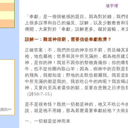
張宇理
「奉獻」是一個很敏感的題目。因為對於錢，我們
上很多誤導和自己的偏見、誤解，以及少數教會和
傳開，大家對於「奉獻」誤解更多。礙於篇幅，本
誤解一：難道神很窮，需要信徒奉獻救濟？
正確答案：不，我們所信的神非但不窮，而且極其
祂，地也屬祂；世界和其中所充滿的，都為祂所建立（
神，是你的神！我並不因你的祭物責備你；你的燔
牛，也不從你圈內取山羊；因為，樹林中的百獸是
的飛鳥，我都知道；野地的走獸也都屬我。我若是
中所充滿的都是我的。我豈吃公牛的肉呢？我豈喝
神，又要向至高者還你的願，並要在患難之日求告
（詩50:7-15）
是不是很奇怪？既然一切都是神的，祂又不吃公牛
資訊>>
說，就是祂不用錢，那為甚麼還要奉獻給祂？大衛
一、一切都是從神而來