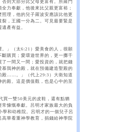
，否則大部分比父母更富有。所羅門
傾全力奉獻，他後來比父親更富裕；
麼照理，他的兒子羅波安應該比他更
破裂，王國一分為二。可見最要緊是
靈遺產有益。
。」（太6:21）愛美食的人，很願
不斷購買；愛環遊世界的，更一擲千
買了一間又一間；愛投資的，就把錢
愛慕我神的殿，就在預備建造聖殿的
殿……。」（代上29:3）大衛知道
神的殿。這是價值觀，也是心中的至
代買一雙50美元的皮鞋，還有點猶
經常慷慨奉獻。呂明才家族最大的負
小學和幼稚院。呂明才的一個兒子呂
呂高華看重神學教育，捐錢給神學院