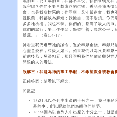
羔的血，公山羊的血，我都不喜悅。你們來朝見我
院宇呢？你們不要再獻虛浮的供物。香品是我所憎
會，也是我所憎惡的；作罪孽，又守嚴肅會，我也
裡恨惡，我都以為麻煩；我擔當，便不耐煩。你們
多多地祈禱，我也不聽。你們的手都滿了殺人的血
你們的惡行，要止住作惡，學習行善，尋求公平，
辨屈。」（賽1:4-17）
神看重我們遵守祂的誡命，過於奉獻金錢。奉獻只
心盡意愛神，並愛人如己。如果我們以為只要奉獻
前倨後恭，另眼相看，那只證明我們的價值觀與世
開眼的人的看法。
誤解三：我是為神的事工奉獻，不希望教會或教會
正確答案：請看以下經文。
民數記
18:21凡以色列中出產的十分之一，我已賜
幕的事，所以賜給他們為酬他們的勞。
18:24因為以色列人中出產的十分之一，就