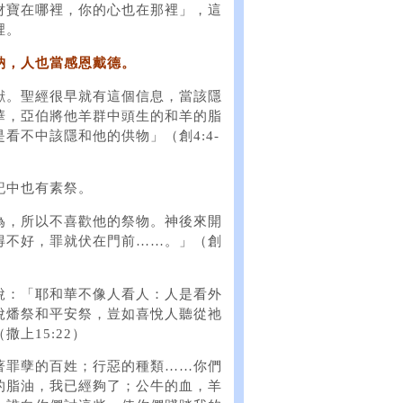
財寶在哪裡，你的心也在那裡」，這
裡。
納，人也當感恩戴德。
獻。聖經很早就有這個信息，當該隱
華，亞伯將他羊群中頭生的和羊的脂
看不中該隱和他的供物」（創4:4-
記中也有素祭。
為，所以不喜歡他的祭物。神後來開
得不好，罪就伏在門前……。」（創
說：「耶和華不像人看人：人是看外
喜悅燔祭和平安祭，豈如喜悅人聽從祂
上15:22）
著罪孽的百姓；行惡的種類……你們
的脂油，我已經夠了；公牛的血，羊