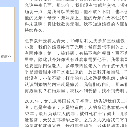
允许午夜见面。那10年，我们没有情感的交流，没
确切一点，是我可以关爱他；他不敢丶不能，也不
他的父亲丶母亲丶弟妹身上。他的母亲白天不让我
料未及啊！真让我欲哭无泪。我不知道婚姻的内涵
持续多久。
总算拨开云雾见青天，10年后我丈夫参加三线建设
小巢，我们的婚姻终有了光明；然而意想不到的是
有两件事：第一，搞科研，有搞不完的项目丶写不
资讯>>
里寄。除此以外好像没有甚麽事需要他干。我带着
还要照顾四位老人。多年来四位老人丶两个孩子几
乎是踏着泪水和汗水走过来的。於是我开始抱怨，
仗没有，小仗不断；打仗的方式永远是我抱怨，他
认识到婚姻的内涵就是痛苦。我曾扪心自问，那幸
何必当初？在婚姻里，我找不到爱情，找不到光明
2005年，女儿从美国传来了福音。她告诉我们天
者，也是主宰者；人是祂造的，人的命运也靠祂来
33年，最后为赎世人的罪，被钉死在十字架上，用
稣基督，天父是耶和华上帝。之后女儿又给我们寄
的见证和证道光盘。我很愿意相信，老伴起初不相