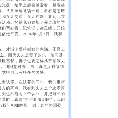
些光盘，结果是越看越爱看，越看越
样，从头至尾通读一遍，看看是怎麽
们和女儿交通，女儿在网上查到北京
等活动。於是我们参加了慕道班的学
我们写心得，记笔记，读圣经，开始
觉平安。2006年6月3日，我和
洗，才渐渐懂得婚姻的内涵。圣经上
服主。因为丈夫是妻子的头，如同基
顺服基督，妻子也要怎样凡事顺服丈
真谛。我回想过去，自己真是没有做到
，觉得自己有很多的欠缺。
上帝认罪。在认罪的同时，我们重新
对方的亮点。我看到丈夫是个忠孝两
丈夫也不断向上帝认罪，并把自己的
通时，真是“执手相看泪眼”，我们
当我们相拥的那一刻，真的热泪盈