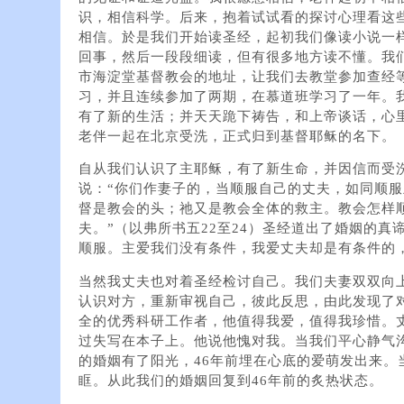
识，相信科学。后来，抱着试试看的探讨心理看这
相信。於是我们开始读圣经，起初我们像读小说一
回事，然后一段段细读，但有很多地方读不懂。我
市海淀堂基督教会的地址，让我们去教堂参加查经
习，并且连续参加了两期，在慕道班学习了一年。
有了新的生活；并天天跪下祷告，和上帝谈话，心里倍
老伴一起在北京受洗，正式归到基督耶稣的名下。
自从我们认识了主耶稣，有了新生命，并因信而受
说：“你们作妻子的，当顺服自己的丈夫，如同顺
督是教会的头；祂又是教会全体的救主。教会怎样
夫。”（以弗所书五22至24）圣经道出了婚姻的
顺服。主爱我们没有条件，我爱丈夫却是有条件的
当然我丈夫也对着圣经检讨自己。我们夫妻双双向
认识对方，重新审视自己，彼此反思，由此发现了
全的优秀科研工作者，他值得我爱，值得我珍惜。
过失写在本子上。他说他愧对我。当我们平心静气沟
的婚姻有了阳光，46年前埋在心底的爱萌发出来。
眶。从此我们的婚姻回复到46年前的炙热状态。