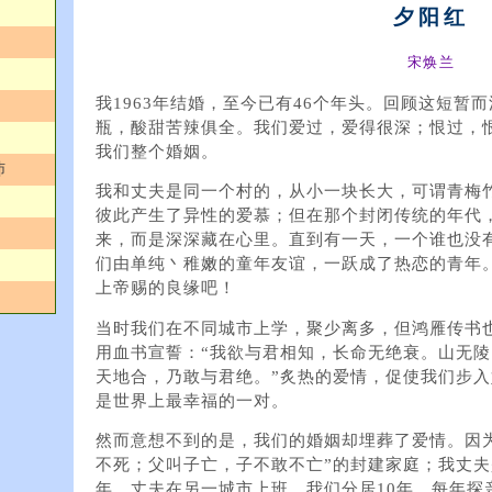
夕阳红
宋焕兰
我1963年结婚，至今已有46个年头。回顾这短暂
瓶，酸甜苦辣俱全。我们爱过，爱得很深；恨过，
我们整个婚姻。
沛
我和丈夫是同一个村的，从小一块长大，可谓青梅
彼此产生了异性的爱慕；但在那个封闭传统的年代
来，而是深深藏在心里。直到有一天，一个谁也没
们由单纯丶稚嫩的童年友谊，一跃成了热恋的青年
上帝赐的良缘吧！
当时我们在不同城市上学，聚少离多，但鸿雁传书
用血书宣誓：“我欲与君相知，长命无绝衰。山无
天地合，乃敢与君绝。”炙热的爱情，促使我们步
是世界上最幸福的一对。
然而意想不到的是，我们的婚姻却埋葬了爱情。因
不死；父叫子亡，子不敢不亡”的封建家庭；我丈夫
年，丈夫在另一城市上班，我们分居10年。每年探亲