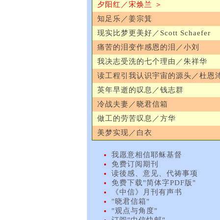
夕阳红／宋焕兰 ＞
知足乐／姜宗箕
现实比梦更美好／Scott Schaefer
痛苦的泪变作感恩的泪／小刘
我决志受洗的七个理由／朱祥华
读工程引我认识宇宙的源头／杜恩
英年早逝的叹息／钱志群
冷战夫妻／晓君信箱
做工的劳苦叹息／方华
美梦实现／白衣
我愿意相信耶稣基督
免费订阅期刊
读後感、意见、代祷事项
免费下载"简体字PDF版"
《中信》月刊有声书
"晓君信箱"
"观点与角度"
订阅"中信快邮"