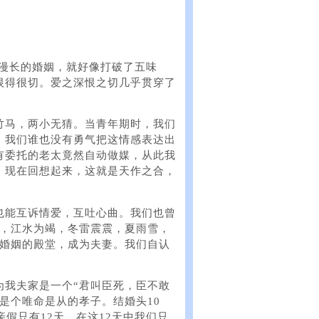
而漫长的婚姻，就好像打破了五味
恨得很切。爱之深恨之切几乎贯穿了
竹马，两小无猜。当青年期时，我们
，我们谁也没有勇气把这情感表达出
有委托的老太竟然自动做媒，从此我
。现在回想起来，这就是天作之合，
也能互诉情爱，互吐心曲。我们也曾
陵，江水为竭，冬雷震震，夏雨雪，
入婚姻的殿堂，成为夫妻。我们自认
为我夫家是一个“君叫臣死，臣不敢
是个唯命是从的孝子。结婚头10
假只有12天，在这12天中我们只