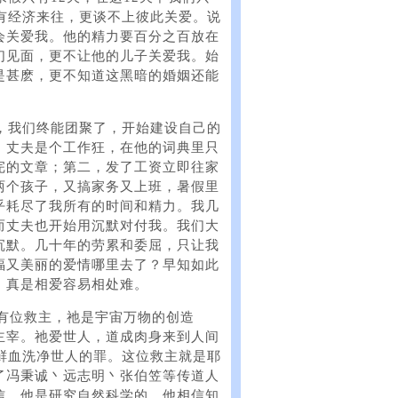
有经济来往，更谈不上彼此关爱。说
会关爱我。他的精力要百分之百放在
们见面，更不让他的儿子关爱我。始
是甚麽，更不知道这黑暗的婚姻还能
，我们终能团聚了，开始建设自己的
，丈夫是个工作狂，在他的词典里只
完的文章；第二，发了工资立即往家
两个孩子，又搞家务又上班，暑假里
乎耗尽了我所有的时间和精力。我几
而丈夫也开始用沉默对付我。我们大
沉默。几十年的劳累和委屈，只让我
福又美丽的爱情哪里去了？早知如此
，真是相爱容易相处难。
上有位救主，祂是宇宙万物的创造
主宰。祂爱世人，道成肉身来到人间
鲜血洗净世人的罪。这位救主就是耶
了冯秉诚丶远志明丶张伯笠等传道人
信，他是研究自然科学的，他相信知