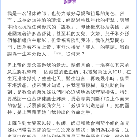
劉新宇
我是一名退休教師，也努力做好母親和祖母的角色。然
而，成長於無神論的環境，經歷過特殊年代的衝擊，讓我
本能地抗拒任何形式的「說教」。即便後來移居美國，身
邊圍繞著許多基督徒，甚至我的女兒、女婿、兒子和外孫
們都相繼信主耶穌，但當福音臨到我時，我依然緊閉心
門，因為看不見上帝，更無法接受「罪人」的稱謂。我自
認為一生本分做人，「罪」從何來？
但上帝的意念高過我的意念。幾個月前，一場突如其來的
急症將我擊垮──因嚴重的低血鈉，我被緊急送入ICU，在
生死邊緣掙扎了整整七天。醫生坦言：再晚幾小時，後果
不堪設想。後來我才知道，在我意識模糊、最無助的時
刻，是教會的弟兄姊妹們同心迫切地為我守望禱告。特別
要感謝一位基督徒護士姊妹，憑著專業判斷和從上帝而來
的智慧，反覆催促我女兒：「必須立刻送急診！」她的堅
持，是上帝藉著她向我伸出的救命之手。
出院住到女兒家以後，牧師、師母和教會團契小組的弟兄
姊妹們帶著基督的愛一次次來探望我：他們為我禱告，送
來可口的飯菜。牧師和師母更是不辭辛勞來我家，耐心地