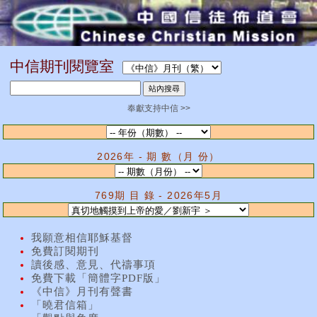
中信期刊閱覽室
奉獻支持中信 >>
2026年 - 期 數（月 份）
769期 目 錄 - 2026年5月
我願意相信耶穌基督
免費訂閱期刊
讀後感、意見、代禱事項
免費下載「簡體字PDF版」
《中信》月刊有聲書
「曉君信箱」