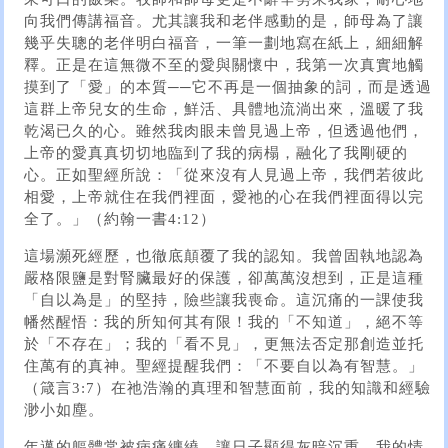
向我們傳講福音。尤其讓我和老伴感動的是，師母為了讓
幾乎失聰的老伴明白福音，一筆一劃地寫在紙上，細細解
釋。正是在這無微不至的愛與關懷中，我第一次真實地觸
摸到了「愛」的本質──它不再是一個抽象的詞，而是透過
這群上帝兒女的生命，鮮活、具體地流淌出來，溫暖了我
乾渴已久的心。雖然我肉眼未曾見過上帝，但透過他們，
上帝的愛真真切切地臨到了我的病榻，融化了我剛硬的
心。正如聖經所說：「從來沒有人見過上帝，我們若彼此
相愛，上帝就住在我們裡面，愛祂的心在我們裡面得以完
全了。」（約翰一書4:12）
這場瀕死經歷，也徹底顛覆了我的認知。我曾固執地認為
嚴格限鹽是對腎臟最好的保護，卻萬萬沒想到，正是這種
「自以為是」的堅持，險些讓我喪命。這沉痛的一課使我
幡然醒悟：我的所知何其有限！我的「不知道」，絕不等
於「不存在」；我的「看不見」，更無法否定那創造並托
住萬有的真神。聖經提醒我們：「不要自以為有智慧。」
（箴言3:7）在祂浩瀚的真理和智慧面前，我的知識和經驗
渺小如塵。
年邁的軀體常被病痛纏繞，讓日子顯得灰暗沉重。我的情