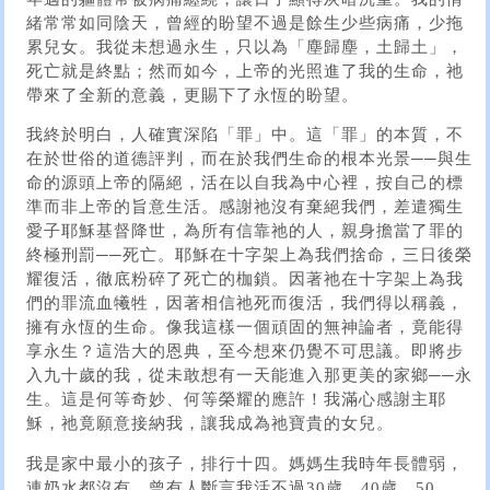
緒常常如同陰天，曾經的盼望不過是餘生少些病痛，少拖
累兒女。我從未想過永生，只以為「塵歸塵，土歸土」，
死亡就是終點；然而如今，上帝的光照進了我的生命，祂
帶來了全新的意義，更賜下了永恆的盼望。
我終於明白，人確實深陷「罪」中。這「罪」的本質，不
在於世俗的道德評判，而在於我們生命的根本光景──與生
命的源頭上帝的隔絕，活在以自我為中心裡，按自己的標
準而非上帝的旨意生活。感謝祂沒有棄絕我們，差遣獨生
愛子耶穌基督降世，為所有信靠祂的人，親身擔當了罪的
終極刑罰──死亡。耶穌在十字架上為我們捨命，三日後榮
耀復活，徹底粉碎了死亡的枷鎖。因著祂在十字架上為我
們的罪流血犧牲，因著相信祂死而復活，我們得以稱義，
擁有永恆的生命。像我這樣一個頑固的無神論者，竟能得
享永生？這浩大的恩典，至今想來仍覺不可思議。即將步
入九十歲的我，從未敢想有一天能進入那更美的家鄉──永
生。這是何等奇妙、何等榮耀的應許！我滿心感謝主耶
穌，祂竟願意接納我，讓我成為祂寶貴的女兒。
我是家中最小的孩子，排行十四。媽媽生我時年長體弱，
連奶水都沒有，曾有人斷言我活不過30歲、40歲、50