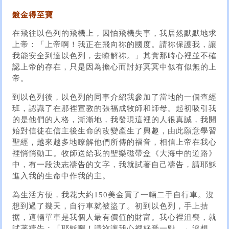
鍍金得至寶
在飛往以色列的飛機上，因怕飛機失事，我居然默默地求
上帝：「上帝啊！我正在飛向祢的國度。請祢保護我，讓
我能安全到達以色列，去瞭解祢。」其實那時心裡並不確
認上帝的存在，只是因為擔心而討好冥冥中似有似無的上
帝。
到以色列後，以色列的同事介紹我參加了當地的一個查經
班，認識了在那裡宣教的張福成牧師和師母。起初吸引我
的是他們的人格，漸漸地，我發現這裡的人很真誠，我開
始對信徒在信主後生命的改變產生了興趣，由此願意學習
聖經，越來越多地瞭解他們所傳的福音，相信上帝在我心
裡悄悄動工。牧師送給我的聖樂磁帶盒《大海中的道路》
中，有一段決志禱告的文字，我就試著自己禱告，請耶穌
進入我的生命中作我的主。
為生活方便，我花大約150美金買了一輛二手自行車。沒
想到過了幾天，自行車就被盜了。初到以色列，手上拮
据，這輛單車是我個人最有價值的財富。我心裡沮喪，就
試著禱告：「耶穌啊！請祢讓我心裡好受一點。」沒想