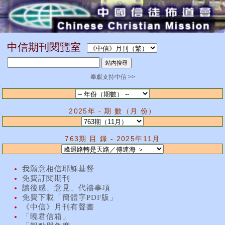
中信期刊閱覽室
奉獻支持中信 >>
2025年 - 期 數（月 份）
763期 目 錄 - 2025年11月
我願意相信耶穌基督
免費訂閱期刊
讀後感、意見、代禱事項
免費下載「簡體字PDF版」
《中信》月刊有聲書
「曉君信箱」