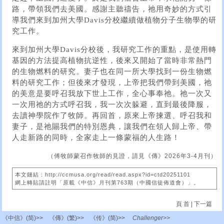
路，帶領我們去美國。感謝主聽禱告，祂用奇妙的方式引
導我們來到加州大學Davis分校繼續做植物分子生物學的研
究工作。
來到加州大學Davis分校後，我研究工作的重點，是使用轉
基因的方法提高植物抗逆性，後來又開始了當時非常熱門
的生物燃料的研究。妻子也在同一所大學找到一份生物燃
料的研究工作；但後來才發現，上帝把我們帶到美國，祂
的美意是要呼召我放下世上工作，全心事奉祂。祂一次又
一次用祂的方式呼召我，我一次次躲避，直到最後降服，
去讀神學院作了牧師。再回首，原來上帝揀選、呼召我和
妻子，是祂賜我們的特別恩典，讓我們在領人歸上帝、帶
人走新路的同時，全家走上一條蒙福的人生路！
（傅牧師蒙召作牧師的見證，請見《傳》2026年3-4月刊）
本文鏈結：http://ccmusa.org/read/read.aspx?id=ctd20251101
網上轉貼請註明「原載《中信》月刊第763期（中國信徒佈道會）」。
頁 首
|
下一篇
《中信》(简)>>
《傳》(繁)>>
《传》(简)>>
Challenger>>