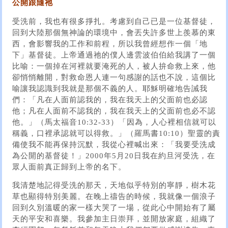
公開跟隨祂
受洗前，我也有很多掙扎。考慮到自己已是一位基督徒，
回到大陸那個無神論的環境中，會丟失許多世上羨慕的東
西，會影響我的工作和前程，所以我曾經想作一個「地
下」基督徒。上帝通過祂的僕人邊雲波伯伯給我講了一個
比喻：一個掉在河裡就要淹死的人，被人拚命救上來，他
卻悄悄離開，對救命恩人連一句感謝的話也不說，這個比
喻讓我認識到我就是那個不義的人。耶穌明確地告誡我
們：「凡在人面前認我的，我在我天上的父面前也必認
他；凡在人面前不認我的，我在我天上的父面前也必不認
他。」（馬太福音10:32-33）「因為，人心裡相信就可以
稱義，口裡承認就可以得救。」（羅馬書10:10）聖靈的責
備使我不能再保持沉默，我從心裡喊出來：「我要受洗成
為公開的基督徒！」2000年5月20日我在約旦河受洗，在
眾人面前真正歸到上帝的名下。
我清楚地記得受洗的那天，天地似乎特別的寧靜，樹木花
草也顯得特別美麗。在晚上禱告的時候，我就像一個浪子
回到久別溫暖的家一樣大哭了一場，從此心中開始有了屬
天的平安和喜樂。我參加主日崇拜，並開放家庭，組織了