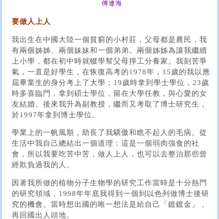
傅連海
要做人上人
我出生在中國大陸一個貧窮的小村莊，父母都是農民，我
有兩個姊姊、兩個妹妹和一個弟弟。兩個姊姊為讓我繼續
上小學，都在初中時就輟學幫父母掙工分養家。我刻苦爭
氣，一直是好學生，在恢復高考的1978年，15歲的我以應
屆畢業生的身分考上了大學；19歲時拿到學士學位，23歲
時多喜臨門，拿到碩士學位，留在大學任教，與心愛的女
友結婚。後來我升為副教授，繼而又考取了博士研究生，
於1997年拿到博士學位。
學業上的一帆風順，助長了我驕傲和瞧不起人的毛病。從
生活中我自己總結出一個道理：這是一個弱肉強食的社
會，所以我要吃苦中苦，做人上人，也可以去整治那些曾
經欺負過我的人。
因著我所做的植物分子生物學的研究工作當時是十分熱門
的研究領域，1998年年底我得到一個到以色列做博士後研
究的機會。當時想出國的唯一想法是給自己「鍍鍍金」，
再回國出人頭地。