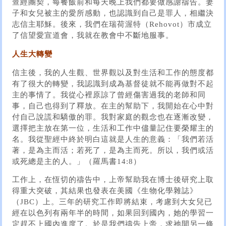
查經團契，每餐飯前和每天晚上我們都要做感謝禱告。妻
子和女兒被主的愛所感動，也認識到自己是罪人，相繼決
志信主耶穌。後來，我們在瑞荷渥特（Rehovot）市成立
了信望愛宣道會，我就在教會中不斷地服事。
人生大轉變
信主後，我的人生觀、世界觀以及對生活和工作的態度都
有了很大的轉變，我認識到成為基督徒就不能再做對不起
主的事情了。我從心裡原諒了曾經傷害過我的老師和同
事，自己也得到了釋放。在主的幫助下，我開始在心中對
付自己說謊和驕傲的罪。我對家庭的觀念也在逐漸改變，
選擇把主放在第一位，生活和工作中儘量記住要榮耀主的
名。我從聖經中終於明白這就是人生的意義：「我們若活
著，是為主而活；若死了，是為主而死。所以，我們或活
或死總是主的人。」（羅馬書14:8）
工作上，在恆切的禱告中，上帝幫助我在博士後研究上取
得重大突破，其結果也發表在美國《生物化學雜誌》
（JBC）上。三年的研究工作即將結束，考慮到大女兒已
經在以色列有兩年半的時間，如果回到國內，她的學習一
定趕不上國內進度了。於是我們禱告上帝，求祂開另一條