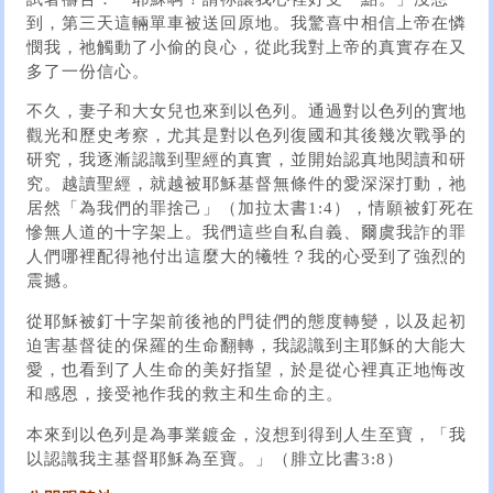
到，第三天這輛單車被送回原地。我驚喜中相信上帝在憐
憫我，祂觸動了小偷的良心，從此我對上帝的真實存在又
多了一份信心。
不久，妻子和大女兒也來到以色列。通過對以色列的實地
觀光和歷史考察，尤其是對以色列復國和其後幾次戰爭的
研究，我逐漸認識到聖經的真實，並開始認真地閱讀和研
究。越讀聖經，就越被耶穌基督無條件的愛深深打動，祂
居然「為我們的罪捨己」（加拉太書1:4），情願被釘死在
慘無人道的十字架上。我們這些自私自義、爾虞我詐的罪
人們哪裡配得祂付出這麼大的犧牲？我的心受到了強烈的
震撼。
從耶穌被釘十字架前後祂的門徒們的態度轉變，以及起初
迫害基督徒的保羅的生命翻轉，我認識到主耶穌的大能大
愛，也看到了人生命的美好指望，於是從心裡真正地悔改
和感恩，接受祂作我的救主和生命的主。
本來到以色列是為事業鍍金，沒想到得到人生至寶，「我
以認識我主基督耶穌為至寶。」（腓立比書3:8）