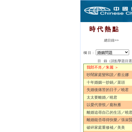
時 代 熱 點
總目錄>>
欄 目：
目 錄（請點擊題目
我郎不肖／朱麗 ＞
吵鬧家庭變和諧／蔡云娜
十年婚姻一炒鍋／菜頭
失婚後痛苦的日子／曉君
太太要離婚／曉君
以愛代替恨／龐秋雁
離婚追尋自己的生活／曉
離婚能否尋得快樂／張淑
破碎家庭重修補／美美