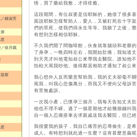
情，買了藥給我敷，才得痊癒。
這段期間，有位叔婆是信耶穌的，她借了很多基
庭／鍾淑芳
面說耶穌怎樣幫助人，愛人，又被釘死在十字架
們的罪死，使我們得永生等等。我聽了之後，覺
若屏
有想到怎樣相信耶穌。
曉君
不久我們開了間咖啡館，伙食就靠舖頭和老爺的
變／徐月娥
了身孕，一晩四時左右，我開始肚痛，我知道丈
到天亮才叫他電知叔公來帶我去醫院。誰知他不
如
拍枱大駡我吵他。後得鄰居相助才通知了叔公來
亞當斯
我心想外人反而樂意幫助我，我的丈夫卻毫不關
駡我，叫我心悲傷萬分，而我又不便向父母訴苦
有苦無處訴。
一次我小產，已懷孕三個月，我每天告知丈夫肚
他也不理不睬。過了一個星期他才給幾個錢叫我
自一個人忍痛搭車去求親戚送我去醫院，但已經
我很愛我的孩子，我自己痛苦的忍辱偷生，是希
曉君
成人。有時想到就此過一生麼？這有甚麼意義呢