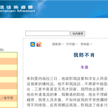
讀後感>>
打印版>>
简体版>>
選閱）
我郎不肖
朱麗
來到委內瑞拉三日，他就對我說要和洋女人同居
這個家的犧牲品。他不和我說話，不將家中鎖匙
出，三更半夜甚至天亮才回家。我問他去那裡，
君
他在外邊鬼混的事，我難過的勸他，他全不理睬
賢／張宇理
錢用，我替人洗衣服。不知何故我的手突然爛得
理不同情我，反而用髒話駡我，對我說了很多污