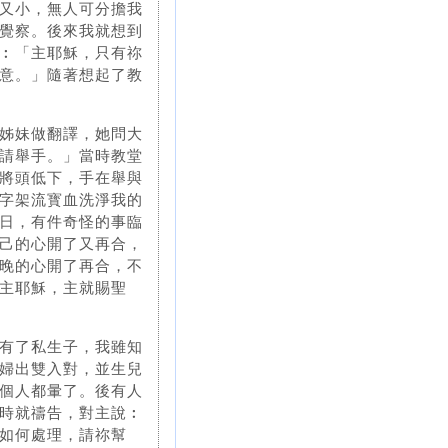
又小，無人可分擔我
覺察。後來我就想到
︰「主耶穌，只有祢
意。」隨著想起了教
姊妹做翻譯，她問大
請舉手。」當時教堂
將頭低下，手在舉與
字架流寳血洗淨我的
日，有件奇怪的事臨
己的心開了又再合，
晚的心開了再合，不
主耶穌，主就賜聖
有了私生子，我雖知
婦出雙入對，並生兒
個人都暈了。後有人
時就禱告，對主說︰
如何處理，請祢幫