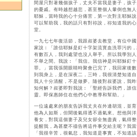
間屋只對著幾個孩子，丈夫不當我是妻子，孩子
的憂戚。有時越想越悲，甚至整個人暈倒也無人
耶穌，當時我的心十分痛苦，第一次對主耶穌說
可以幫助我，我的話只有對祢說，祢知道我的心
堂。
一九七七年復活節，我跟叔婆去教堂，有位中國
家說︰「誰信耶穌是釘十字架流寳血洗罪污的，
有數百人，我到處望也沒人舉手。所以我學別人
不舉之間。我說︰「我信。我信神是叫耶穌釘十
罪。」當我張開眼睛時聚會已完了，我回家後數
到我身上，是在深夜二，三時，我很清楚知道自
我人十分清醒，不是做夢。隨後對叔婆說，我昨
知何解？叔婆即對我說︰「聖經告訴我們，誰信
靈。即保惠師住在他們心中教導和幫助。」
一位遠處來的朋友告訴我丈夫在外邊胡混，並育
他為人如斯，但聞後氣得透不過氣來。想他與洋
養女，對我這個妻子及兒女卻全無盡責，氣得整
提醒我，為甚麼不禱告將這件事交給主呢？我當
「我很辛苦，很氣忿，我知道是事實，不知道該