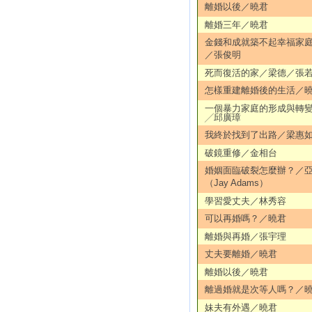
離婚以後／曉君
離婚三年／曉君
金錢和成就築不起幸福家
／張俊明
死而復活的家／梁德／張
怎樣重建離婚後的生活／
一個暴力家庭的形成與轉
╱邱廣璋
我終於找到了出路／梁惠
破鏡重修／金相台
婚姻面臨破裂怎麼辦？／
（Jay Adams）
學習愛丈夫／林秀容
可以再婚嗎？／曉君
離婚與再婚／張宇理
丈夫要離婚／曉君
離婚以後／曉君
離過婚就是次等人嗎？／
妹夫有外遇／曉君