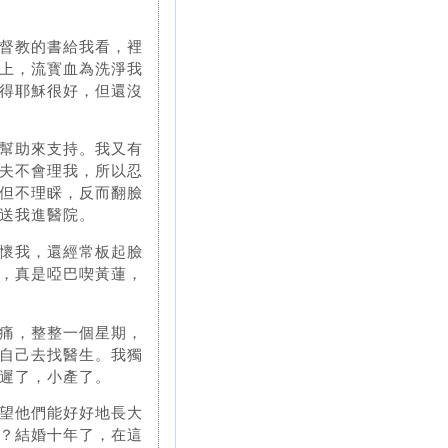
督教的書給我看，裡
上，流寳血為洗淨我
得耶穌很好，但還沒
幫助來支持。我又有
夫不會理我，所以忍
但不理睬，反而翻臉
送我進醫院。
懷我，還經常板起臉
，真是啞巴喫黃蓮，
痛，整整一個星期，
自己去找醫生。我獨
遲了，小產了。
望他們能好好地長大
？結婚十年了，在這