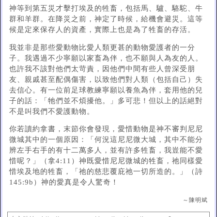
神等到第五災才擊打埃及的牲畜，包括馬、驢、駱駝、牛
群和羊群。在降災之前，神定了時候，給機會避災。這等
候是定來保存人的資產，實際上也是為了牲畜的存活。
我並非是那些愛動物比愛人類更甚的動物愛護者的一分
子。我遇過不少寧願以家畜為伴，也不願與人為友的人。
也許我不該對他們太苛責，因他們中間有些人曾深受朋
友、親戚甚至配偶傷害，以致他們對人類（包括自己）失
去信心。有一位前足球教練寧願以養魚為伴，套用他的兒
子的話：「牠們並不煩擾他。」多可悲！但以上的話絕對
不是叫我們不愛護動物。
你若讀約拿書，末節你會發現，愛惜動物是神不審判尼尼
微城其中的一個原因：「何況這尼尼微大城，其中不能分
辨左手右手的有十二萬多人，並有許多牲畜，我豈能不愛
惜呢？」（拿4:11）神既愛惜尼尼微城的牲畜，祂同樣愛
惜埃及地的牲畜，「祂的慈悲覆庇祂一切所造的。」（詩
145:9b）神的愛真是令人驚奇！
～陳明斌