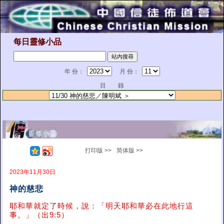
每日靈修小品
年 份：
月 份：
目 錄
打印版 >>
简体版 >>
2023年11月30日
神的慈悲
耶和華就定了時候，說：「明天耶和華必在此地行這
事。」（出9:5）