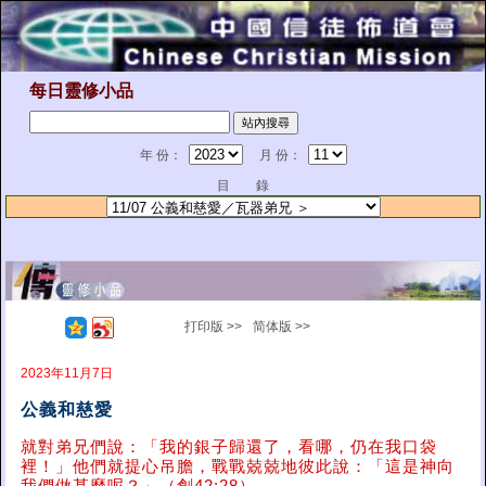
每日靈修小品
年 份：
月 份：
目 錄
打印版 >>
简体版 >>
2023年11月7日
公義和慈愛
就對弟兄們說：「我的銀子歸還了，看哪，仍在我口袋
裡！」他們就提心吊膽，戰戰兢兢地彼此說：「這是神向