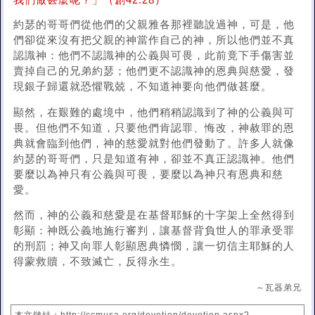
我們做甚麼呢？」（創42:28）
約瑟的哥哥們從他們的父親雅各那裡聽說過神，可是，他
們卻從來沒有把父親的神當作自己的神，所以他們並不真
認識神：他們不認識神的公義與可畏，此前竟下手傷害並
賣掉自己的兄弟約瑟；他們更不認識神的恩典與慈愛，發
現銀子歸還就恐懼戰兢，不知道神要向他們做甚麼。
顯然，在艱難的處境中，他們稍稍認識到了神的公義與可
畏。但他們不知道，只要他們肯認罪、悔改，神赦罪的恩
典就會臨到他們，神的慈愛就對他們發動了。許多人就像
約瑟的哥哥們，只是知道有神，卻並不真正認識神。他們
要麼以為神只有公義與可畏，要麼以為神只有恩典和慈
愛。
然而，神的公義和慈愛是在基督耶穌的十字架上全然得到
彰顯：神既公義地施行審判，讓基督背負世人的罪承受罪
的刑罰；神又向罪人彰顯恩典憐憫，讓一切信主耶穌的人
得蒙救贖，不致滅亡，反得永生。
～瓦器弟兄
本文鏈結：http://ccmusa.org/devotion/devotion.aspx?