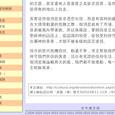
的主題，甚至還有人冒基督之名妖言惑眾，這
劉銳光牧師
從得救的地位上拉走。
其實這些假消息並非憑空出現，而是有當時的
銳光
在大環境動盪的危難之際，假消息就有了市場
銳光
容易被風向帶著跑。所以保羅說，要歸回並立
銳光
聖經神的話語上，從認識到領受，從領受到持
出屬神的美善，才能不被各樣的謊言迷惑。
現今的世代危機四伏、動盪不寧，求主幫助我
源
持守我們所信的真道，活出有見證的信仰生活
牧師
假消息無論颳再大的風，我們都不致搖動，每
主耶穌再來。
妹
光 ＞
牧師
本文鏈結：http://ccmusa.org/devotion/devotion.aspx
網上轉貼請註明「原載《傳》雙月刊2023年11-12月（
斌
斌
全 年 總 目 錄
2026
2025
2024
2023
2022
2021
2020
2019
2018
2017
2016