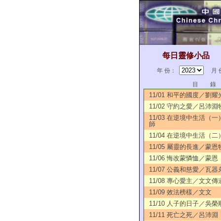
每日靈修小品
年 份：
月 
目 錄
11/01 和平的國度／劉
11/02 守約之愛／呂沛淵
11/03 在逆境中生活（
師
11/04 在逆境中生活（
11/05 屬靈的長進／蒙恩
11/06 悔改蒙憐恤／蒙恩
11/07 公義和慈愛／瓦器
11/08 專心愛主／文文傳
11/09 效法榜樣／文文
11/10 人子的日子／吳
11/11 死亡之死／呂沛淵