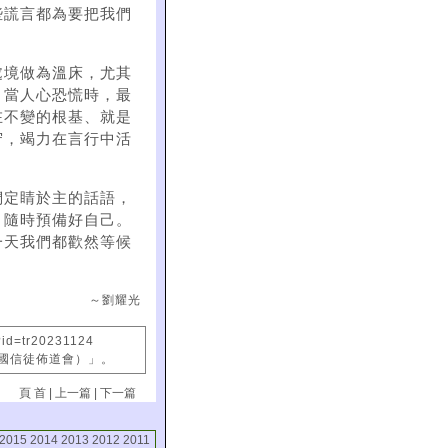
些謊言都為要把我們
處境做為溫床，尤其
。當人心恐慌時，最
在不變的根基、就是
守，竭力在言行中活
們定睛於主的話語，
，隨時預備好自己。
一天我們都歡然等候
～劉耀光
?id=tr20231124
中國信徒佈道會）」。
頁 首
|
上一篇
|
下一篇
2015
2014
2013
2012
2011