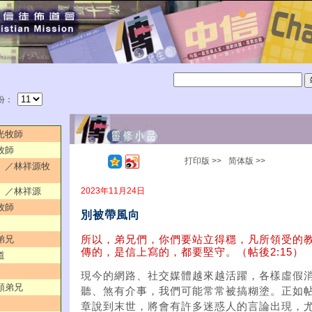
份：
耀光牧師
牧師
打印版 >>
简体版 >>
一）／林祥源牧
2023年11月24日
二）／林祥源
牧師
別被帶風向
所以，弟兄們，你們要站立得穩，凡所領受的
弟兄
傳的，是信上寫的，都要堅守。（帖後2:15）
道
現今的網路、社交媒體越來越活躍，各樣虛假
榮順弟兄
聽、煞有介事，我們可能常常被搞糊塗。正如
章說到末世，將會有許多迷惑人的言論出現，