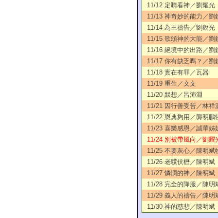
11/12 定睛看神／劉耀光
11/13 神奇妙的能力／
11/14 為王禱告／劉銳光
11/15 歌頌神的大能／劉
11/16 絕境中的出路／劉
11/17 你有缺乏嗎？／劉
11/18 實在有罪／瓦器
11/19 重生／文文
11/20 默想／呂沛淵
11/21 因行善受苦／林祥
11/22 恩典夠用／龔明鵬
11/23 喜樂感恩／誠華姊
11/24 別被帶風向／劉耀
11/25 不要灰心／陳明斌
11/26 老驥伏櫪／陳明斌
11/27 憐憫的神／陳明斌
11/28 完全的降服／陳明
11/29 義人的禱告／陳明
11/30 神的慈悲／陳明斌