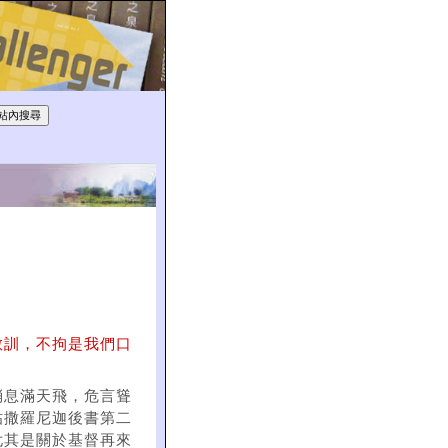
教訓，不拘是我們口
消息滿天飛，危言聳
帖撒羅尼迦後書第二
尤其是關於基督再來