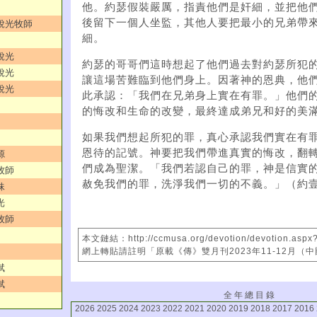
他。約瑟假裝嚴厲，指責他們是奸細，並把他
後留下一個人坐監，其他人要把最小的兄弟帶
劉銳光牧師
細。
銳光
約瑟的哥哥們這時想起了他們過去對約瑟所犯
銳光
讓這場苦難臨到他們身上。因著神的恩典，他
銳光
此承認：「我們在兄弟身上實在有罪。」他們
的悔改和生命的改變，最終達成弟兄和好的美
如果我們想起所犯的罪，真心承認我們實在有
恩待的記號。神要把我們帶進真實的悔改，翻
源
們成為聖潔。「我們若認自己的罪，神是信實
牧師
赦免我們的罪，洗淨我們一切的不義。」（約壹1
妹
光
牧師
本文鏈結：http://ccmusa.org/devotion/devotion.aspx?
網上轉貼請註明「原載《傳》雙月刊2023年11-12月（
斌
斌
全 年 總 目 錄
2026
2025
2024
2023
2022
2021
2020
2019
2018
2017
2016