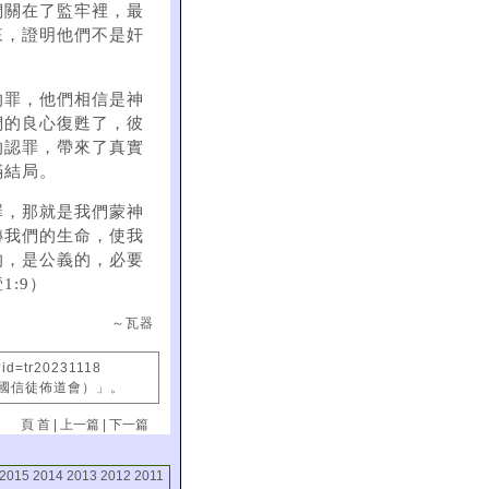
們關在了監牢裡，最
來，證明他們不是奸
的罪，他們相信是神
們的良心復甦了，彼
的認罪，帶來了真實
滿結局。
罪，那就是我們蒙神
轉我們的生命，使我
的，是公義的，必要
:9）
～瓦器
id=tr20231118
中國信徒佈道會）」。
頁 首
|
上一篇
|
下一篇
2015
2014
2013
2012
2011