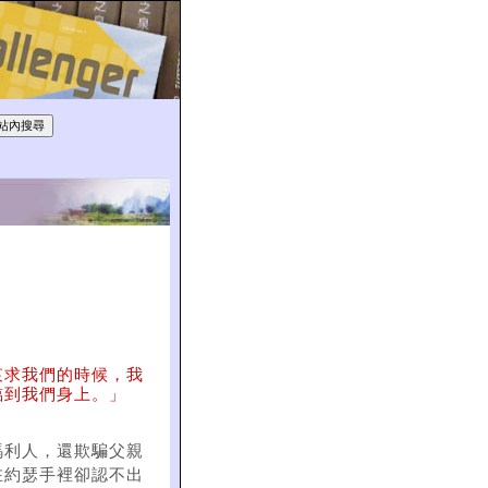
哀求我們的時候，我
臨到我們身上。」
瑪利人，還欺騙父親
在約瑟手裡卻認不出