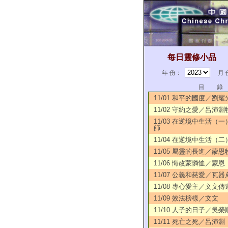
每日靈修小品
年 份：
月 
目 錄
11/01 和平的國度／劉
11/02 守約之愛／呂沛淵
11/03 在逆境中生活（
師
11/04 在逆境中生活（
11/05 屬靈的長進／蒙恩
11/06 悔改蒙憐恤／蒙恩
11/07 公義和慈愛／瓦器
11/08 專心愛主／文文傳
11/09 效法榜樣／文文
11/10 人子的日子／吳
11/11 死亡之死／呂沛淵