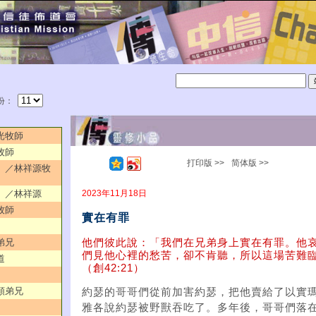
份：
耀光牧師
牧師
打印版 >>
简体版 >>
一）／林祥源牧
2023年11月18日
二）／林祥源
牧師
實在有罪
他們彼此說：「我們在兄弟身上實在有罪。他
弟兄
們見他心裡的愁苦，卻不肯聽，所以這場苦難
道
（創42:21）
榮順弟兄
約瑟的哥哥們從前加害約瑟，把他賣給了以實
雅各說約瑟被野獸吞吃了。多年後，哥哥們落