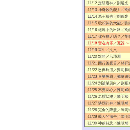
11/12 定睛看神／劉耀光
11/13 神奇妙的能力／
11/14 為王禱告／劉銳光
11/15 歌頌神的大能／劉
11/16 絕境中的出路／劉
11/17 你有缺乏嗎？／劉
11/18 實在有罪／瓦器 ＞
11/19 重生／文文
11/20 默想／呂沛淵
11/21 因行善受苦／林祥
11/22 恩典夠用／龔明鵬
11/23 喜樂感恩／誠華姊
11/24 別被帶風向／劉耀
11/25 不要灰心／陳明斌
11/26 老驥伏櫪／陳明斌
11/27 憐憫的神／陳明斌
11/28 完全的降服／陳明
11/29 義人的禱告／陳明
11/30 神的慈悲／陳明斌