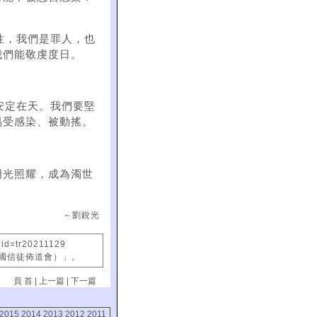
性，我們是罪人，也
我們能敬虔度日。
。
安定在天。我們要堅
易受感染、被動搖。
明光照耀，成為濁世
～劉銳光
id=tr20211129
中國信徒佈道會）」。
頁 首
|
上一篇
|
下一篇
2015
2014
2013
2012
2011