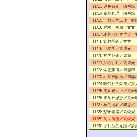
11/13 避免嫌疑／陳明斌
11/14 奉獻真理／陳明斌
11/15 一根刺的工作／劉
11/16 尋求、順服／文文
11/17 誰是耶穌的門徒／
11/18 宣教團隊／文文
11/19 朋友圈／劉耀光
11/20 神的慈悲／馮海
11/21 貼心行動／劉耀光
11/22 聖靈如鴿／錢志群
11/23 耶穌被試探／錢志
11/24 瞻仰神的榮美／黃
11/25 渴慕親近神／黃天
11/26 得見神恩惠／黃天
11/27 神的同在／錢志群
11/28 堅守義路／劉銳光
11/29 濁世清流／劉銳光
11/30 以利沙的見證／劉