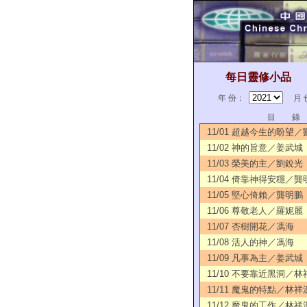
每日靈修小品
年 份：
月 
目 錄
11/01 超越今生的盼望
11/02 神的旨意／姜武城
11/03 榮美的主／劉銳光
11/04 倚靠神得安穩／龔
11/05 堅心倚賴／龔明鵬
11/06 尊敬老人／羅妮麗
11/07 杏樹開花／馮海
11/08 活人的神／馮海
11/09 凡事為主／姜武城
11/10 不要靠近黑洞／林
11/11 魔鬼的特點／林祥
11/12 魔鬼的工作／林祥