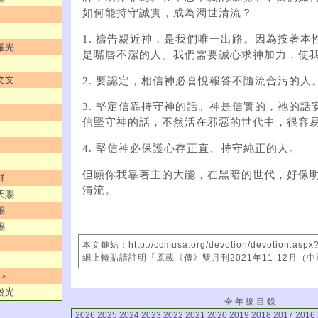
如何能持守誠實，成為濁世清流？
1. 禱告親近神，是我們唯一出路。因為按著本
耀光
是嘴唇不潔的人。我們需要誠心求神加力，使
文文
2. 要認定，相信神必喜悅報答不隨流合污的人
3. 堅定信靠持守神的話。神是信實的，祂的話
信堅守神的話，不然活在邪惡的世代中，很容
4. 堅信神必保護心存正直、持守純正的人。
但願你我靠著主的大能，在黑暗的世代，好像
群
清流。
天賜
賜
賜
本文鏈結：http://ccmusa.org/devotion/devotion.aspx?
網上轉貼請註明「原載《傳》雙月刊2021年11-12月（
 ＞
銳光
全 年 總 目 錄
2026
2025
2024
2023
2022
2021
2020
2019
2018
2017
2016