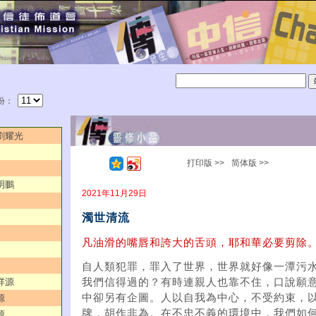
份：
／劉耀光
打印版 >>
简体版 >>
明鵬
2021年11月29日
濁世清流
凡油滑的嘴唇和誇大的舌頭，耶和華必要剪除。（
自人類犯罪，罪入了世界，世界就好像一潭污
祥源
我們信得過的？有時連親人也靠不住，口說願
中卻另有企圖。人以自我為中心，不受約束，
源
牌，胡作非為。在不忠不義的環境中，我們如
源