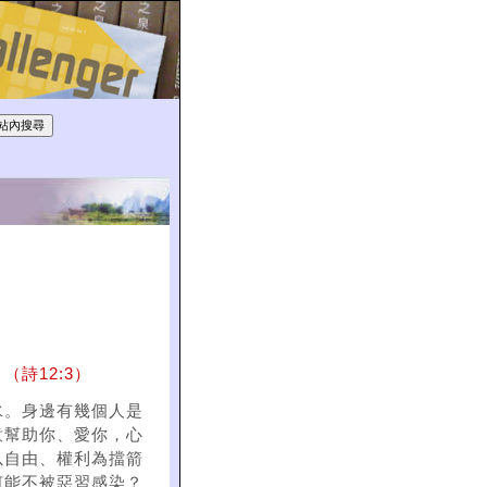
詩12:3）
水。身邊有幾個人是
意幫助你、愛你，心
以自由、權利為擋箭
何能不被惡習感染？