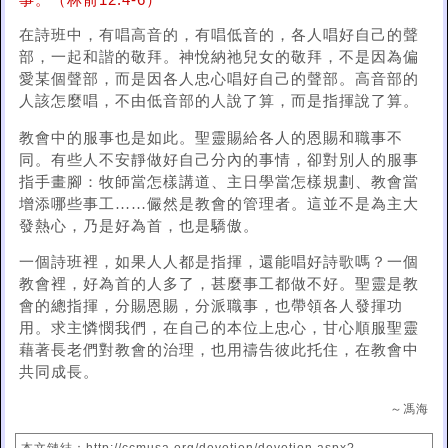
事。（林前12:4-6）
在詩班中，有唱高音的，有唱低音的，各人唱好自己的聲
部，一起和諧的敬拜。神悅納祂兒女的敬拜，不是因為偏
愛某個聲部，而是因各人忠心唱好自己的聲部。高音部的
人該怎麼唱，不由低音部的人說了算，而是指揮說了算。
教會中的服事也是如此。聖靈賜給各人的恩賜和職事不
同。有些人不安靜做好自己分內的事情，卻對別人的服事
指手畫腳：牧師當怎樣講道、主日學當怎樣規劃、教會當
增添哪些事工……儼然是教會的管理者。這並不是為主大
發熱心，乃是好為首，也是驕傲。
一個詩班裡，如果人人都是指揮，還能唱好詩歌嗎？一個
教會裡，好為首的人多了，甚麼事工都做不好。聖靈是教
會的總指揮，分賜恩賜，分派職事，也帶領各人發揮功
用。求主憐憫我們，在自己的本位上忠心，甘心順服聖靈
藉著長老們對教會的治理，也用禱告彼此托住，在教會中
共同成長。
～馮海
本文鏈結：http://ccmusa.org/devotion/devotion.aspx?