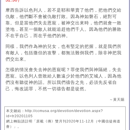
32:30）
摩西告訴以色列人，若不是耶和華賣了他們，把他們交給
仇敵，他們斷不會被仇敵打敗。因為神如磐石，絕對可
靠。但是當他們失去恩寵，被神交出來時，他們就會一敗
塗地，甚至一個敵人就能追趕他們千人。因為他們的勝敗
不在乎自己，而在乎他們的神。
同樣，我們作為神的兒女，也有堅定的把握，就是我們所
有敵人，包括撒但的攻擊，都無法難倒我們，除非神把我
們交出來。
怎樣的情況會失去神的恩寵呢？罪使我們與神隔絕，失去
恩寵。以色列人曾敗給人數遠少於他們的艾城人，因為他
們沒有聽從神的話。所以我們禱告之先，必須先反省自
己，悔改認罪，不然一切禱告都是徒然。
～黃天賜
本文鏈結：http://ccmusa.org/devotion/devotion.aspx?
id=tr20201105
網上轉貼請註明「原載《傳》雙月刊2020年11-12月（中國信徒佈道
會）」。