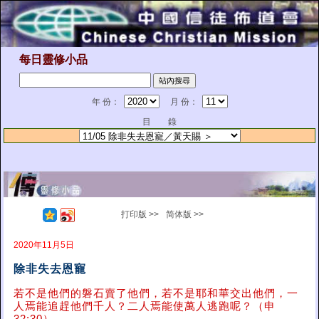
每日靈修小品
年 份：
月 份：
目 錄
打印版 >>
简体版 >>
2020年11月5日
除非失去恩寵
若不是他們的磐石賣了他們，若不是耶和華交出他們，一
人焉能追趕他們千人？二人焉能使萬人逃跑呢？（申