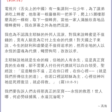
（約6:51）
電視片《舌尖上的中國》有一集講到一位少年，為了讓弟
弟吃上蜂蜜，他靠著一根藤條和一把斧子，爬上15層樓那
麼高的一棵樹，取下一個蜂房。當他一家人滿臉欣喜地品
嚐蜂蜜時，我在屏幕之外為他們流淚。
我也為不認識主耶穌的外邦人流淚。對我來說蜂蜜是不值
錢的，竟有人願意為它付上生命的代價！對天國之子來
說，今生的財利和虛榮是不值得追求的，然而全地的人以
永恆的靈魂為代價，蠅營狗苟，孜孜以求。
主耶穌說祂就是生命的糧，信祂的人有永生，這是真正寶
貴的生命糧，卻不需要人付任何代價就可以白白領受。聖
經說：「這道離你不遠，正在你口裡，在你心裡──（就是
我們所傳信主的道）。你若口裡認耶穌為主，心裡信神叫
祂從死裡復活，就必得救。」（羅10:8-9）
我們要告訴人們去得那真正的至寶──永恆的救恩！世人
哪，何必勞碌捕風，永遠沉淪呢？
～馮海