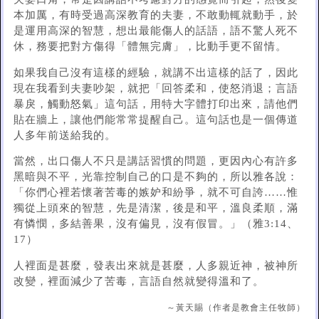
本加厲，有時受過高深教育的夫妻，不敢動輒就動手，於
是運用高深的智慧，想出最能傷人的話語，語不驚人死不
休，務要把對方傷得「體無完膚」，比動手更不留情。
如果我自己沒有這樣的經驗，就講不出這樣的話了，因此
現在我看到夫妻吵架，就把「回答柔和，使怒消退；言語
暴戾，觸動怒氣」這句話，用特大字體打印出來，請他們
貼在牆上，讓他們能常常提醒自己。這句話也是一個傳道
人多年前送給我的。
當然，出口傷人不只是講話習慣的問題，更因內心有許多
黑暗與不平，光靠控制自己的口是不夠的，所以雅各說：
「你們心裡若懷著苦毒的嫉妒和紛爭，就不可自誇……惟
獨從上頭來的智慧，先是清潔，後是和平，溫良柔順，滿
有憐憫，多結善果，沒有偏見，沒有假冒。」（雅3:14、
17）
人裡面是甚麼，發表出來就是甚麼，人多親近神，被神所
改變，裡面減少了苦毒，言語自然就變得溫和了。
～黃天賜（作者是教會主任牧師）