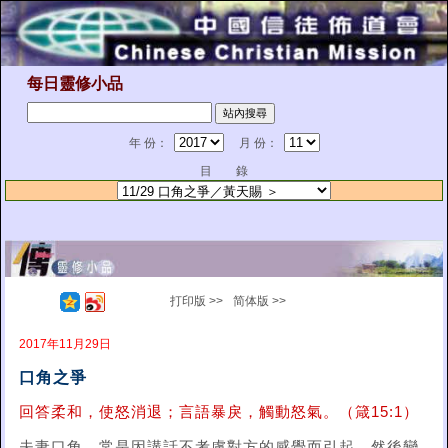
每日靈修小品
年 份：
月 份：
目 錄
打印版 >>
简体版 >>
2017年11月29日
口角之爭
回答柔和，使怒消退；言語暴戾，觸動怒氣。（箴15:1）
夫妻口角，常是因講話不考慮對方的感覺而引起，然後變