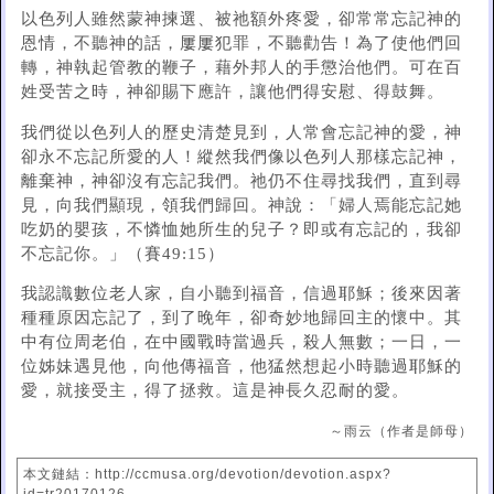
以色列人雖然蒙神揀選、被祂額外疼愛，卻常常忘記神的
恩情，不聽神的話，屢屢犯罪，不聽勸告！為了使他們回
轉，神執起管教的鞭子，藉外邦人的手懲治他們。可在百
姓受苦之時，神卻賜下應許，讓他們得安慰、得鼓舞。
我們從以色列人的歷史清楚見到，人常會忘記神的愛，神
卻永不忘記所愛的人！縱然我們像以色列人那樣忘記神，
離棄神，神卻沒有忘記我們。祂仍不住尋找我們，直到尋
見，向我們顯現，領我們歸回。神說：「婦人焉能忘記她
吃奶的嬰孩，不憐恤她所生的兒子？即或有忘記的，我卻
不忘記你。」（賽49:15）
我認識數位老人家，自小聽到福音，信過耶穌；後來因著
種種原因忘記了，到了晚年，卻奇妙地歸回主的懷中。其
中有位周老伯，在中國戰時當過兵，殺人無數；一日，一
位姊妹遇見他，向他傳福音，他猛然想起小時聽過耶穌的
愛，就接受主，得了拯救。這是神長久忍耐的愛。
～雨云（作者是師母）
本文鏈結：http://ccmusa.org/devotion/devotion.aspx?
id=tr20170126