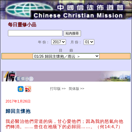
每日靈修小品
年 份：
月 份：
目 錄
打印版 >>
简体版 >>
2017年1月26日
歸回主懷抱
我必醫治他們背道的病，甘心愛他們；因為我的怒氣向他
們轉消。……曾住在祂蔭下的必歸回……。（何14:4,7）