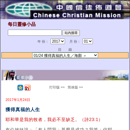
每日靈修小品
年 份：
月 份：
目 錄
打印版 >>
简体版 >>
2017年1月24日
獲得真福的人生
耶和華是我的牧者，我必不至缺乏。（詩23:1）
有位姊妹說：「有人問我：甚麼是成功？我答：信耶