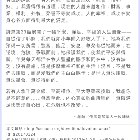
穌。」我覺得很有道理，現在的人越來越相信：財富、事
業、權利、外貌、榮譽不等於成功。人的幸福、成功在於
身心各方面得到最大的滿足。
詩篇第23篇展開了一幅平安、滿足、幸福的人生圖像——
自從信了耶穌，我們就如小羊歸入好牧人手下。祂為我們
預備一切所需；豐富、飽足、安息、尊榮都從祂而來；在
逆境、危險、爭戰面前，祂保護我們，使我們平安與得
勝。羊兒每天都活在牧人豐盛的賜予和同在中，沒有缺
乏，沒有憂慮，這是多麼幸福祥和的生活！況且，不是我
們去賺取，而是愛我們的主白白賜予；是世人無法賺取、
無法體會、無從得到的。
若有人拿千萬金銀、至高權位、至大尊榮來換取，我想你
是不願意的……每想至此，內心真如歌曲所唱的「無限滿
足快樂湧自心田，在危難也不改變」。
～海顏（作者是加拿大一位姊妹）
本文鏈結：http://ccmusa.org/devotion/devotion.aspx?
id=tr20170124
網上轉貼請註明「原載《傳》雙月刊2017年1-2月（中國信徒佈道