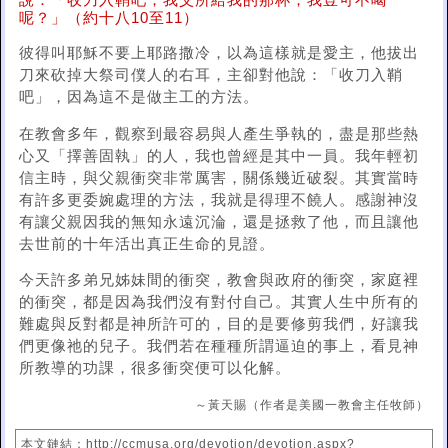
說：「收刀入鞘吧，我父所給我的那杯，我豈可不喝
呢？」（約十八10至11）
彼得叫耶穌不要上耶路撒冷，以為這樣就是愛主，他拔出
刀來砍掉大祭司僕人的右耳，主卻對他說：「收刀入鞘
吧」，因為這不是做主工的方法。
在教會多年，觀察到最容易與人產生爭執的，盡是那些熱
心又「擇善固執」的人，我也曾經是其中一員。我年輕初
信主時，與父親衝突非常厲害，關係幾近破裂。其實當時
有許多更委婉處理的方法，我就是得理不饒人。感謝神沒
有讓父親因我的無知永遠沉淪，還是拯救了他，而且讓他
去世前的十年活出真正生命的見證。
今天許多弟兄姊妹間的衝突，教會與政府的衝突，家庭裡
的衝突，都是因為我們沒有對付自己。其實人生中所有的
難處與反對都是神所許可的，目的是要修剪我們，好讓我
們更像祂的兒子。我們若在種種所謂逼迫的事上，看見神
所教導的功課，很多衝突便可以化解。
～黃天賜（作者是美國一教會主任牧師）
本文鏈結：http://ccmusa.org/devotion/devotion.aspx?