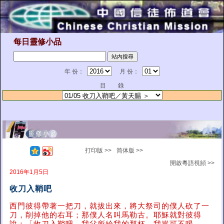
每日靈修小品
年 份：
月 份：
目 錄
打印版 >>
简体版 >>
開啟粵語視頻 >>
2016年1月5日
收刀入鞘吧
西門彼得帶著一把刀，就拔出來，將大祭司的僕人砍了一
刀，削掉他的右耳；那僕人名叫馬勒古。耶穌就對彼得