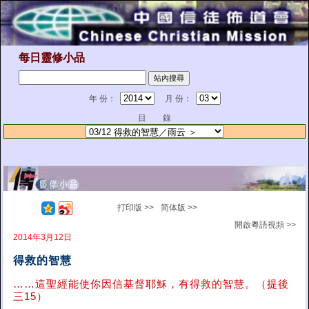
每日靈修小品
年 份：
月 份：
目 錄
打印版 >>
简体版 >>
開啟粵語視頻 >>
2014年3月12日
得救的智慧
……這聖經能使你因信基督耶穌，有得救的智慧。（提後
三15）