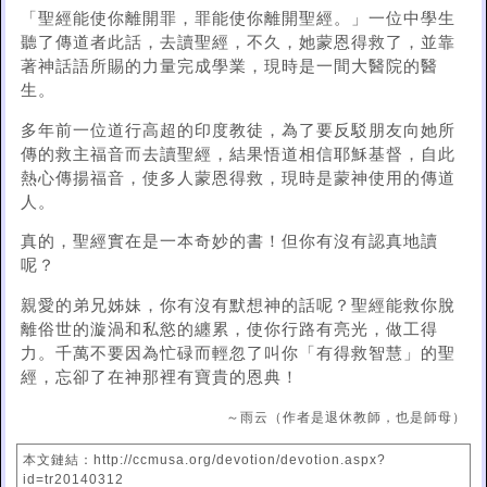
「聖經能使你離開罪，罪能使你離開聖經。」一位中學生
聽了傳道者此話，去讀聖經，不久，她蒙恩得救了，並靠
著神話語所賜的力量完成學業，現時是一間大醫院的醫
生。
多年前一位道行高超的印度教徒，為了要反駁朋友向她所
傳的救主福音而去讀聖經，結果悟道相信耶穌基督，自此
熱心傳揚福音，使多人蒙恩得救，現時是蒙神使用的傳道
人。
真的，聖經實在是一本奇妙的書！但你有沒有認真地讀
呢？
親愛的弟兄姊妹，你有沒有默想神的話呢？聖經能救你脫
離俗世的漩渦和私慾的纏累，使你行路有亮光，做工得
力。千萬不要因為忙碌而輕忽了叫你「有得救智慧」的聖
經，忘卻了在神那裡有寶貴的恩典！
～雨云（作者是退休教師，也是師母）
本文鏈結：http://ccmusa.org/devotion/devotion.aspx?
id=tr20140312