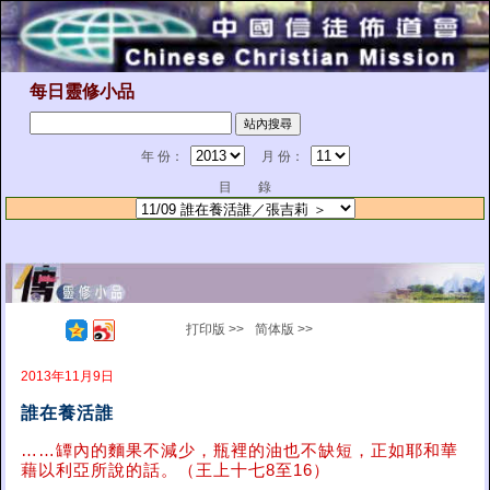
每日靈修小品
年 份：
月 份：
目 錄
打印版 >>
简体版 >>
2013年11月9日
誰在養活誰
……罈內的麵果不減少，瓶裡的油也不缺短，正如耶和華
藉以利亞所說的話。（王上十七8至16）