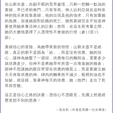
在山窮水盡，自顧不暇的荒旱處境，只剩一把麵一點油的
寡婦，早已求助無門，只有等死。神人以利亞就在這時依
神的指示來投靠寡婦，他的出現及他的強求，只有加重她
的負擔，加速她面對飢餓的死亡。雖然寡婦完全不知道神
要使用她來養活神人的計劃；然而，在這生死考量之間，
她仍大膽地選擇了人憑理性不會做的行徑（參13至15
節）。
寡婦信心的冒險，為她帶來新的領悟：山窮水盡不是絕
路，真正的窮不是因為「給」，而是沒有供應。她的信
心，讓神為她鑿了一源頭，供應每日的麵與油，需要多少
就供應多少。但神不是將她旱年所需一次堆進她的糧倉；
因神不想讓她的眼目寄望在供應的物質上，而是要建立她
天天倚靠供應的神。罈內的麵果然不減少，瓶裡的油也不
短缺，就這樣，靠著神每天的供應，她（他們）走出了乾
旱與苦難。
這正是信心之路的訣竅：憑信心不憑眼見，先擺上然後經
歷意想不到的恩典！
～張吉莉（作者是美國一位女傳道）