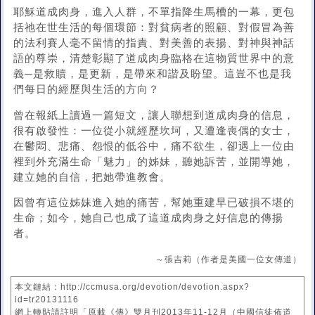
耶穌道成肉身，進入人群，不單指降生馬槽的一幕，更包
括祂在世生活的每個環節：對貧病者的照顧、對假冒為善
的法利賽人毫不留情的指責、對美善的表揚、對神與神話
語的尊崇，清楚彰顯了道成肉身臨格在這物質世界中的意
義─是救贖，是更新，是帶來和諧及盼望。這豈不也是我
們每日的經歷與生活的方向？
曾在報紙上讀過一篇短文，讓人聯想到道成肉身的信息，
很有啟發性：一位從小就經歷坎坷，又遭逢喪偶的女士，
在鬱悶、悲痛、怨恨的低谷中，痛不欲生，卻遇上一位由
裡到外充滿生命「魅力」的姊妹，聽她訴苦，並開導她，
建立她的自信，把她帶進教會。
因曾有這位姊妹進入她的痛苦，幫她重建早已破損不堪的
生命；如今，她自己也成了這道成肉身之好信息的傳揚
者。
～張吉莉（作者是美國一位女傳道）
本文鏈結：http://ccmusa.org/devotion/devotion.aspx?
id=tr20131116
網上轉貼請註明「原載《傳》雙月刊2013年11-12月（中國信徒佈道