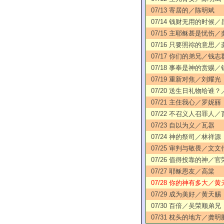
07/13 寄居的／陈明斌
07/14 钱财无用的时候
07/15 主耶稣甚是忧伤
07/16 只要照祢的意思
07/17 你们的弟兄／钱志
07/18 事奉是神的赏赐
07/19 重新对焦／刘耀光
07/20 送生日礼物给谁
07/21 主住我心／罗妮丽
07/22 不召义人召罪人
07/23 自以为义／瓦器
07/24 神的祭司／林祥源
07/25 审判与敬畏／文
07/26 值得投靠的神／官
07/27 耶稣恩友／高棠
07/28 你的神有多大／黄
07/29 成为美好／黄天赐
07/30 百倍／吴荣顺弟兄
07/31 枕头的地方／龚明