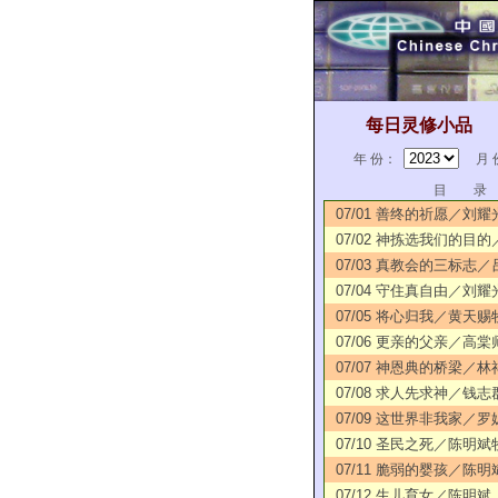
每日灵修小品
年 份：
月 
目 录
07/01 善终的祈愿／刘
07/02 神拣选我们的目
07/03 真教会的三标志
07/04 守住真自由／刘耀
07/05 将心归我／黄天赐
07/06 更亲的父亲／高棠
07/07 神恩典的桥梁／林
07/08 求人先求神／钱
07/09 这世界非我家／
07/10 圣民之死／陈明斌
07/11 脆弱的婴孩／陈明
07/12 生儿育女／陈明斌