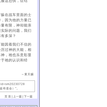
克服这恐惧，症结
害躲在战车里面的士
弹，因为他的力量已
力量有限，神却能亲
很实际的问题，我们
历有多深？
可能因着我们不信的
经历过神的大能，相
靠神，祂也乐意彰显
对于祂的认识和经
～黄天赐
x?id=sm20230728
信徒布道会）"。
页 首
|
上一篇
|
下一篇