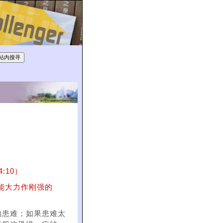
:10）
能大力作刚强的
的患难；如果患难太