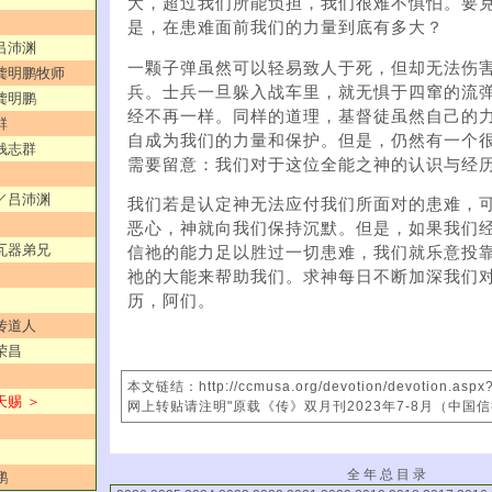
大，超过我们所能负担，我们很难不惧怕。要
是，在患难面前我们的力量到底有多大？
／吕沛渊
一颗子弹虽然可以轻易致人于死，但却无法伤
／龚明鹏牧师
兵。士兵一旦躲入战车里，就无惧于四窜的流
／龚明鹏
经不再一样。同样的道理，基督徒虽然自己的
群
自成为我们的力量和保护。但是，仍然有一个
／钱志群
需要留意：我们对于这位全能之神的认识与经
？／吕沛渊
我们若是认定神无法应付我们所面对的患难，
恶心，神就向我们保持沉默。但是，如果我们
／瓦器弟兄
信祂的能力足以胜过一切患难，我们就乐意投
祂的大能来帮助我们。求神每日不断加深我们
历，阿们。
文传道人
荣昌
本文链结：http://ccmusa.org/devotion/devotion.asp
天赐 ＞
网上转贴请注明"原载《传》双月刊2023年7-8月（中国
全 年 总 目 录
鹏