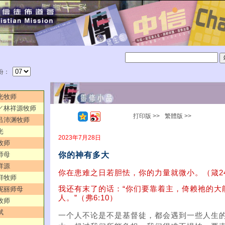
份：
耀光牧师
的／林祥源牧师
打印版 >>
繁體版 >>
／吕沛渊牧师
光
2023年7月28日
牧师
你的神有多大
师母
祥源
你在患难之日若胆怯，你的力量就微小。（箴24
志群牧师
我还有末了的话：“你们要靠着主，倚赖祂的大
罗妮丽师母
人。”（弗6:10）
牧师
斌
一个人不论是不是基督徒，都会遇到一些人生