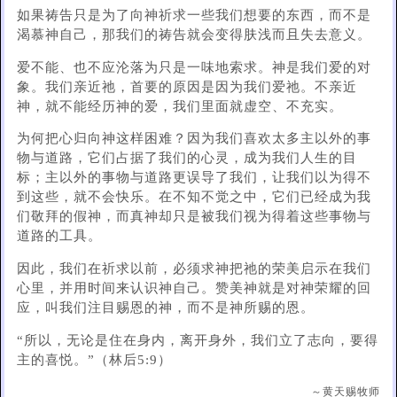
如果祷告只是为了向神祈求一些我们想要的东西，而不是
渴慕神自己，那我们的祷告就会变得肤浅而且失去意义。
爱不能、也不应沦落为只是一味地索求。神是我们爱的对
象。我们亲近祂，首要的原因是因为我们爱祂。不亲近
神，就不能经历神的爱，我们里面就虚空、不充实。
为何把心归向神这样困难？因为我们喜欢太多主以外的事
物与道路，它们占据了我们的心灵，成为我们人生的目
标；主以外的事物与道路更误导了我们，让我们以为得不
到这些，就不会快乐。在不知不觉之中，它们已经成为我
们敬拜的假神，而真神却只是被我们视为得着这些事物与
道路的工具。
因此，我们在祈求以前，必须求神把祂的荣美启示在我们
心里，并用时间来认识神自己。赞美神就是对神荣耀的回
应，叫我们注目赐恩的神，而不是神所赐的恩。
“所以，无论是住在身内，离开身外，我们立了志向，要得
主的喜悦。”（林后5:9）
～黄天赐牧师