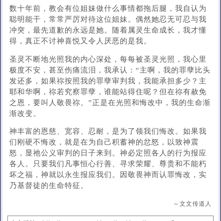
数十年前，教会有位姐妹做什么事情都拖后腿，我自认为
聪明能干，常常严厉对待这位姐妹。偶然她忍无可忍与我
冲突，最先道歉的永远是她。随着属灵生命成长，我才懂
得，真正不讨神喜悦又令人厌恶的是我。
圣灵不断地光照我的内心深处，每每被圣灵光照，我心里
极度不安，甚至伤痛流泪，我承认：“主啊，我的罪孽比头
发还多，如果祢按照我的罪孽审判我，我能承担多少？主
耶和华啊，祢若究察罪孽，谁能站得住呢？但在祢有赦免
之恩，要叫人敬畏祢。”正是在光照和悔改中，我的生命渐
渐改变。
神丰富的恩慈、宽容、忍耐，是为了领我们悔改。如果我
们刚硬不悔改，就是在为自己积蓄神的忿怒，以致神震
怒，显祂公义审判的日子来到。神必定照各人的行为报应
各人。只要我们凡事恒心行善、寻求荣耀、尊贵和不能朽
坏之福，神就以永生报应我们。因敬畏神而认罪悔改，实
乃基督徒的生命特征。
～文文传道人