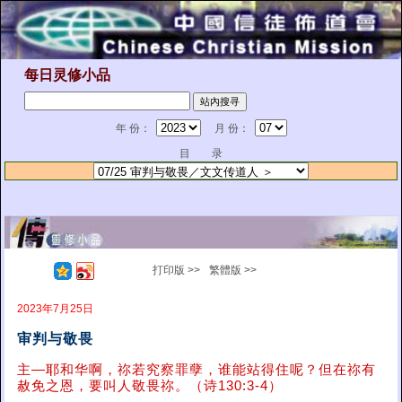
每日灵修小品
年 份：
月 份：
目 录
打印版 >>
繁體版 >>
2023年7月25日
审判与敬畏
主—耶和华啊，祢若究察罪孽，谁能站得住呢？但在祢有
赦免之恩，要叫人敬畏祢。（诗130:3-4）