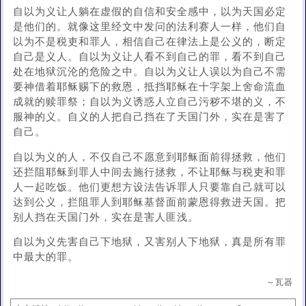
自以为义让人躺在虚假的自信和安全感中，以为天国必定
是他们的。就像这里经文中发问的法利赛人一样，他们自
以为不是税吏和罪人，相信自己在律法上是公义的，断定
自己是义人。自以为义让人看不到自己的罪，看不到自己
处在地狱沉沦的危险之中。自以为义让人误以为自己不需
要神借着耶稣赐下的救恩，抵挡耶稣在十字架上舍命流血
成就的赎罪祭；自以为义诱惑人立自己污秽不堪的义，不
服神的义。自义的人把自己挡在了天国门外，实在是害了
自己。
自以为义的人，不仅自己不愿意到耶稣面前得拯救，他们
还拦阻耶稣到罪人中间去施行拯救，不让耶稣与税吏和罪
人一起吃饭。他们更想方设法告诉罪人只要靠自己就可以
达到公义，拦阻罪人到耶稣基督面前蒙恩得救进天国。把
别人挡在天国门外，实在是害人匪浅。
自以为义先害自己下地狱，又害别人下地狱，真是所有罪
中最大的罪。
～瓦器