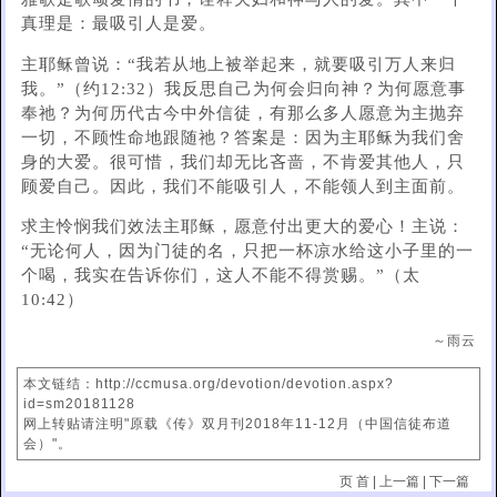
真理是：最吸引人是爱。
主耶稣曾说：“我若从地上被举起来，就要吸引万人来归
我。”（约12:32）我反思自己为何会归向神？为何愿意事
奉祂？为何历代古今中外信徒，有那么多人愿意为主抛弃
一切，不顾性命地跟随祂？答案是：因为主耶稣为我们舍
身的大爱。很可惜，我们却无比吝啬，不肯爱其他人，只
顾爱自己。因此，我们不能吸引人，不能领人到主面前。
求主怜悯我们效法主耶稣，愿意付出更大的爱心！主说：
“无论何人，因为门徒的名，只把一杯凉水给这小子里的一
个喝，我实在告诉你们，这人不能不得赏赐。”（太
10:42）
～雨云
本文链结：http://ccmusa.org/devotion/devotion.aspx?
id=sm20181128
网上转贴请注明"原载《传》双月刊2018年11-12月（中国信徒布道
会）"。
页 首
|
上一篇
|
下一篇