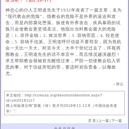
应当听！（启2:16-17）
神忠心的仆人王明道先生于1932年发表了一篇文章，名为
“现代教会的危险”。指教会的危险不是外界的逼迫和攻
击，而是内部腐化堕落。纵使有外界攻击，疾风暴雨的试
炼只会使教会更坚强圣洁。他指出当时教会最大的危险
是：1. 崇拜金钱；2. 效法世界；3. 容纳罪恶；4. 轻忽使
命；5. 容纳不信派。王明道呼吁信徒不要苟安，因为危机
会一天比一天大。时至今天，大半个世纪过去了，环视周
围教会，王明道先生的话不幸言中，而且情况越演越烈！
求主帮助教会领袖首先醒悟过来，严防一切使教会陷入罪
恶的事。对于信徒所犯的罪，要适时劝告责备，以儆效
尤。
～雨云
本文链结：http://ccmusa.org/devotion/devotion.aspx?
id=sm20181117
网上转贴请注明"原载《传》双月刊2018年11-12月（中国信徒布道
会）"。
页 首
|
上一篇
|
下一篇
全 年 总 目 录