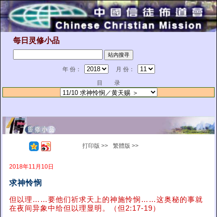
每日灵修小品
年 份：
月 份：
目 录
打印版 >>
繁體版 >>
2018年11月10日
求神怜悯
但以理……要他们祈求天上的神施怜悯……这奥秘的事就
在夜间异象中给但以理显明。（但2:17-19）