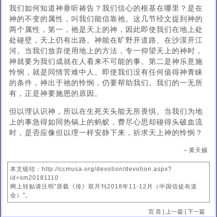
我们如何知道神垂听祷告？我们信心的根基在哪里？是在
神的不变的属性，叫我们能信靠祂。这几节经文提到神的
两个属性，第一，祂是天上的神，因此即使我们在地上处
处碰壁，天上仍有出路。神能在旷野开道路、在沙漠开江
河。当我们放弃使用地上的方法，专一仰望天上的神时，
神就要为我们成就在人看来不可能的事。第二是神乐意施
怜悯，就是同情苦难中人。即使我们没有任何值得神青睐
的条件，神出于祂的怜悯，仍要帮助我们。我们的一无所
有，正是神要施恩的原因。
但以理认识神，所以在生死关头能无所畏惧。当我们为地
上的事急得如同热锅上的蚂蚁，费尽心思却碰得头破血流
时，是否应像但以理一样安静下来，祈求天上神的怜悯？
～黄天赐
本文链结：http://ccmusa.org/devotion/devotion.aspx?
id=sm20181110
网上转贴请注明"原载《传》双月刊2018年11-12月（中国信徒布道
会）"。
页 首
|
上一篇
|
下一篇