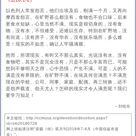
（出16:1-2）
以色列人常发怨言，他们出埃及后，刚满一个月，又再向
摩西发怨言。在旷野甚么都没有，食物也不合口味，后来
更食水短缺，心里当然不满。现实是很切身的，没有食
物，没有水，不但难受，还难以生存。特别在旷野地，没
有街道，没有房子，没有华衣，没有娱乐场所，多么难
受！现实的不如意，确让人牢骚满腹。
然而，所谓现实，有时又不那么真实。光说没有水、没有
食物吧，其实不是完全没有，只是不那么丰富而已。可能
想到不够明天之用，心中恐惧，产生不满。可是，人的不
满是没有界限的。在旷野不满，在埃及何尝满意？不满意
现在的学校、公司、同事、家庭、配偶。再三转换，还不
是怨声载道、怨天尤人？怎样的现实才令人满意呢？我们
要学习知足！
～刘锐光
本文链结：http://ccmusa.org/devotion/devotion.aspx?
id=sm20180728
网上转贴请注明"原载《传》双月刊2018年7-8月（中国信徒布道
会）"。