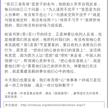
“吾日三省吾身”是曾子的名句，他鼓励人常常自我反省，
每日问自己三个问题：1.“为人谋而不忠乎？”意思是为别
人办事时，有没有不忠心？2.“与朋友交而不信乎？”就是
与朋友相交时，有没有信用？3.“传而不习乎？”老师所传
授的，我们有没有好好练习或实践。
哈该书第1章1至11节的经文，正是神要以色列人反省，也
是祂要我们所反省的；祂所托付我们的，有没有按祂心意
来实践呢？第5及第7节是重复的，要以色列人省察自己的
行为，原意是：“把你们的心放在你们的道路上”。这话很
有意思，因为西方人以“思想”或“理性”来反省，中国人则
强调“心”，即强调心意和专注。“把心放在道路上”，就是
要他们用“心”看看他们自己的所作所为。神要他们关注
的，就是重建圣殿的事在他们心中的地位。
今天我们也要反省，我们有否用“心”来事奉？抑或只是完
成一些工作指标，满足一些计划和数字？
～李振康（作者是教会牧师，摘自《脱胎换骨》，蒙明道社允许使用，
谨此致谢。）
本文链结：http://ccmusa.org/devotion/devotion.aspx?