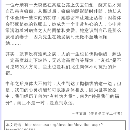
一位母亲有一天突然在高速公路上失去知觉，醒来后才知
自己患有癫痫。从那以后，癫痫的阴影随时伴随，她却从
中体会到一些深刻的功课：她感谢神让她还活着；因着体
会耶稣是她的救赎主，她成为一个非常热心的人，心中常
常满溢着对病痛之人的同情和关爱。她意识到自己是那么
蒙福的妻子，因为先生在她发病时无微不至地照顾
她……。
其实，就算没有难愈之病，人的一生也仿佛抛物线，到达
一定高度就走下坡路，无论这高度何等辉煌，“衰残”是不
可逆转的大方向。尘土也是我们此生肉体不可抗拒的归
宿。
中年之后身体大不如前，人生到达了抛物线的这一边；但
是，我们的心灵机能却可以跟身体相反，因为世事沧桑
中，我们经历了何为“有神为力量”，何为“神是我们的福
分”，而且不是一时，是直到永远。
～李文屏（作者是文字工作者）
本文链结：http://ccmusa.org/devotion/devotion.aspx?
id=sm20160504