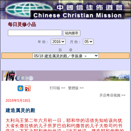
每日灵修小品
年 份：
月 份：
目 录
打印版 >>
繁體版 >>
开启粤语视频 >>
2016年5月18日
建造属灵的殿
大利乌王第二年六月初一日，耶和华的话借先知哈该向犹
大省长撒拉铁的儿子所罗巴伯和约撒答的儿子大祭司约书