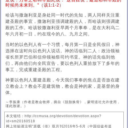
亚说：万军之耶和华如此说：“这百姓说，建造耶和华殿的
时候尚未来到。”（该1:1-2）
哈该与撒迦利亚是身处同一时代的先知，两人同样关注重
建圣殿的事宜，撒迦利亚强调建殿的人，而哈该则强调建
殿的工作。哈该较撒迦利亚早两个月事奉，是在大利乌二
年六月初一日，约在现今的八、九月之间。
当时的以色列人有一个习惯，每月第一日是全民假日，神
选择在这时向以色列人说话。神的话临到二人：政治领袖
省长所罗巴伯和信仰领袖祭司约书亚。神的话先临到他
们，再由他们向全民宣告，要以色列人重拾放下了多年的
事工，完成重建圣殿的工程。
神要以色列人重建圣殿，今天我们事奉的焦点是否放在建
立教会上？教会不是建筑物，教会是神的家，是基督的身
体。
～李振康（作者是教会牧师，摘自《脱胎换骨》，蒙明道社允许使用，
谨此致谢。）
本文链结：http://ccmusa.org/devotion/devotion.aspx?
id=sm20160518
网上转贴请注明"原载《传》双月刊2016年5-6月（中国信徒布道