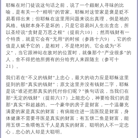
耶稣在对门徒说这句话之前，说了一个颇耐人寻味的比
喻，是有关一个“精明”的管家。耶稣对这管家是褒是贬不
易看得出来；但耶稣在这里用问题来说出真理，倒是祂的
风格。钱财本身不是坏的，只是它容易叫人生出贪念，所
以圣经说“贪财是万恶之根”（提前六10）；然而钱财有一
个特质，就是它会有“无用”的时候（参路十六9），它的价
值是人赋予它的，是相对，不是绝对的。它会成为“不
义”，当它跟神站在敌对的位置时，就像那个“产业很多”的
人，舍不得把他所拥有的分给穷人来跟随主（参可十
21）。
我们若在“不义的钱财”上忠心，最大的动力应是耶稣这里
提到的那“真实的钱财”；原文这里并没有钱财二字，耶稣
是说“谁还把那真实的托付你们呢？”换句话说，当我们在
那“无定的钱财”（提前六17）上能忠心，神要给我们的是
那“真实”和超越的。一个豪华的房子是财富，一个温馨充
满爱的家是真实的财富；有病能住进一流医院是财富，身
体健康不需要寻医是真实的财富；有五饼二鱼是财富，能
用五饼二鱼喂饱五千人是真实的财富。聪明的人不一定忠
心，忠心的​​人却是大聪明。