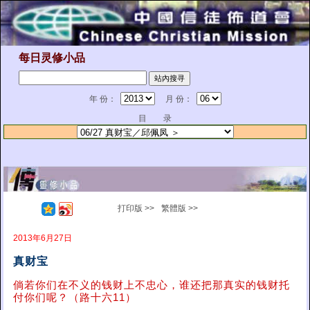
每日灵修小品
年 份：
月 份：
目 录
打印版 >>
繁體版 >>
2013年6月27日
真财宝
倘若你们在不义的钱财上不忠心，谁还把那真实的钱财托
付你们呢？（路十六11）