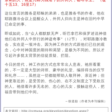
余剩的人，就是凡称为我名下的外邦人，都寻求主。”（徒
十五13、16至17）
这位发言的雅各是耶稣的弟弟，也是雅各书的作者。他在
耶路撒冷会议上提醒众人，外邦人归向主是神在旧约中早
已命定的事。
即或如此，当“众人都默默无声，听巴拿巴和保罗述说神借
他们在外邦人中所行的神迹奇事”（12节），对耶路撒冷教
会，实在是一项冲击。因为神工作的方式跟他们已往的观
念，心中对神国度的期待和渴望，是极为不同的。所以才
引起许多犹太背景的信徒质疑、拦阻。
今日的世代，神工作的方式也常常出人意表。祂所看重
的，不一定是大型的诗班、豪华的礼堂、编排得当的仪节
和礼序……，虽然这一切都能帮助人敬拜神、亲近神；但
神更靠近的，是受苦的、伤心的、在不义制度之下受欺压
的人。祂借着许多无名的、忠心的儿女，接触这些人，把
福音带到他们中间。
～徐道励（作者为本刊编辑）
本文链结：http://ccmusa.org/devotion/devotion.aspx?