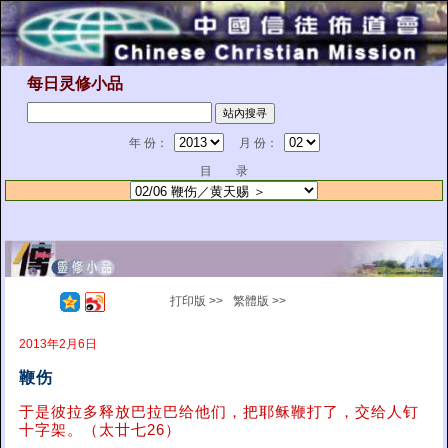
每日灵修小品
年 份：
月 份：
目 录
打印版 >>
繁體版 >>
2013年2月6日
鞭伤
于是彼拉多释放巴拉巴给他们，把耶稣鞭打了，交给人钉
十字架。（太廿七26）