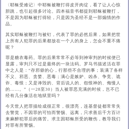
〈耶稣受难记〉中耶稣被鞭打得皮开肉绽，看了让人心惊
胆跳，也引起很多讨论。四本福音书都提到耶稣被鞭打，
不是因为耶稣被打得轻，只是因为圣经不是一部煽情的作
品。
其实耶稣被鞭打与被钉，代表了罪的必然后果，如果把世
上所有人犯罪的后果都放在一个人的身上，怎会不重不痛
呢？
罪是糖衣毒药。罪的后果常常不必等到神审判的时候便已
显露，审判只不过是最终的一块法码。罗马书描述活在罪
中之人是：“存邪僻的心，行那些不合理的事；装满了各样
不义​​、邪恶、贪婪、恶毒；满心是嫉妒、凶杀、争竞、诡
诈、毒恨；又是谗毁的、背后说人的、怨恨神的、侮慢人
的……。”（一28至30）当人被罪恶充满的时候，岂不已
经有几分像活在地狱里吗？
今天世人把罪描绘成很正常，很漂亮，连基督徒都常常失
去警觉，不因罪的可怕而警惕、远离，只求善后千方百计
来麻醉犯罪后的痛苦。求主因耶稣所受的鞭伤，教导我们
对罪有所警惕。