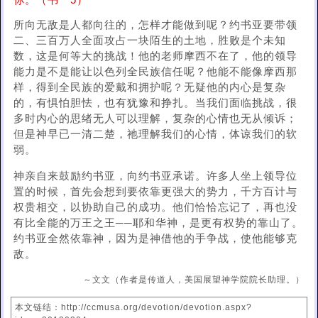
你。（书一5）
所向无敌是人都向往的，怎样才能做到呢？约书亚要带领
二、三百万人全面攻占一块陌生的土地，胜败是个未知
数，这是何等大的挑战！他的老师摩西不在了，他的领导
能力是不是能让以色列全民族信任呢？他能不能像摩西那
样，得到全民族的爱戴和拥护呢？无疑他的内心是复杂
的，有惧怕胆怯，也有犹豫和挣扎。当我们面临挑战，很
多时内心的思绪无人可以理解，复杂的心情也无从倾诉；
但是神早已一清二楚，祂理解我们的心情，体谅我们的软
弱。
神亲自来鼓励约书亚，向约书亚承诺。许多人坐上领导位
置的时候，首先会想到要依靠更强大的势力，千方百计与
权贵相交，以协助自己的成功。他们恰恰忘记了，再也没
有比全能的万王之王──耶和华神，是更有权势的靠山了。
约书亚全然依靠神，因为是神借他的手争战，使他能够克
敌。
～文文（作者是传道人，美国展望神学院院长助理。）
本文链结：http://ccmusa.org/devotion/devotion.aspx?