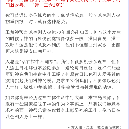
耶和华为他们行了大事！耶和华果然为我们行了大事，我
们就欢喜。 （诗一二六1至3）
你可曾遇过令你惊喜的事，像梦境成真一般？以色列人被
掳重回故土时，就有这种感受。
虽然神预言以色列人被掳70年后必能归回，但当这事发生
的时候，神的百姓仍然觉得像做梦一般，满口喜笑、满舌
欢呼！这是他们意想不到的，他们不但能回到家乡，更能
再次踏足锡安山朝拜神。
人总是“活在福中不知福”。我们有很多机会亲近神，但有
人连主日礼拜也不殷勤参加，遑论每日灵修，这样怎能经
历到神在我们生命中作工呢？但愿昔日以色列人爱慕神的
激情挑起我们对神的爱。更求主怜悯我们，不要像以色列
人一样，经过70年被掳，才学会珍惜与神亲近的功课。
如果你尚未经历过神在你生命中行大事，求神光照你，有
没有一些因素拦阻了神的作为？事实上，只要我们愿意寻
求祂的面，神很乐意在你我身上彰显祂的工作，像当日在
以色列人身上一样。
～黄天赐（美国一教会主任牧师）