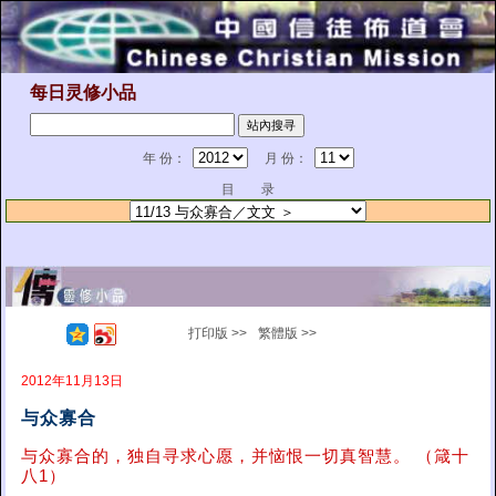
每日灵修小品
年 份：
月 份：
目 录
打印版 >>
繁體版 >>
2012年11月13日
与众寡合
与众寡合的，独自寻求心愿，并恼恨一切真智慧。 （箴十
八1）