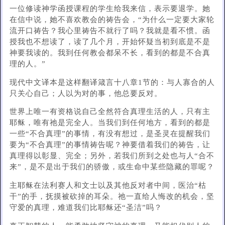
一位修读神学函授课程的学生给我来信，表示要退学。她
在信中说，她不喜欢教会的祷告会，“为什么一定要大家轮
流开口祷告？我心里祷告不就行了吗？我就是看不惯。函
授我也不想读了，读了几个月，开始怀疑当初到底是不是
神要我读的。我到任何教会都呆不长，看到的都是不合真
理的人。”
现代中文译本是这样翻译箴言十八章1节的：与人寡合的人
只关心自己；人以为对的事，他总要反对。
世界上唯一有资格说自己全然符合真理生活的人，只有主
耶稣，唯有祂是完全人。当我们到任何地方，看到的都是
一些“不合真理”的事情，有没有想过，是圣灵在提醒我们
要为“不合真理”的事情祷告呢？神要借着我们的祷告，让
真理得以彰显、完全；另外，若我们所到之处也与人“合不
来”，是不是出于我们的骄傲，或生命中某些隐藏的罪呢？
主耶稣在法利赛人和文士以及其他反对者中间，医治“枯
干”的手，抚摸被砍掉的耳朵。祂一直给人悔改的机会，坚
守爱的真理，难道我们比耶稣还“圣洁”吗？