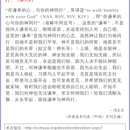
行。（弥六8）
“存谦卑的心，与你的神同行”，英译是“to walk humbly
with your God”（NAS, RSV, NIV, KJV），即“存谦卑的
心与你的神同行”（省略中间逗号）。这里的“谦卑”，不是
指待人谦恭礼让，唯唯诺诺，永远觉得别人对，自己错。
这里的“谦卑”是指与神同行的心态。虽然神让我们与祂同
行，但祂不是和我们平等。神不是我们的同辈。祂甚至不
是我们的长辈（如父母丶师长等）丶上级。祂是全能神，
是至高伟大无比的神。神全知全能，我们无知无能，所以
若与祂意见不合，永远是我们错。因为人决不能比神聪
明。不过，对神谦卑顺服也不容易，因为从出生起，我们
都是与人相处，习惯与人平起平坐，尤其是现在民主社
会，即使与上级开会，也可发表意见，并希望我们的意见
被采纳。有时我们还会暗暗觉得自己比人聪明。不知不
觉，我们对神也无法谦卑。求主怜悯我们！给我们清醒头
脑，从头学起，操练谦卑与神同行。
～冯文庄
（作者是本刊及《中信》月刊主编）
本文链结：http://ccmusa.org/devotion/devotion.aspx?