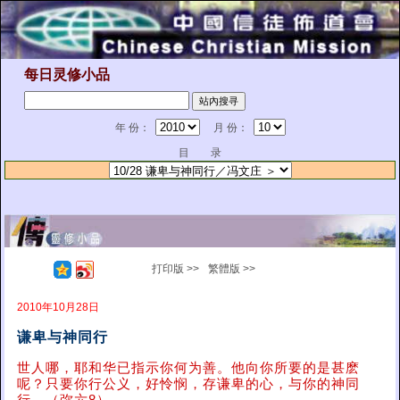
每日灵修小品
年 份：
月 份：
目 录
打印版 >>
繁體版 >>
2010年10月28日
谦卑与神同行
世人哪，耶和华已指示你何为善。他向你所要的是甚麽
呢？只要你行公义，好怜悯，存谦卑的心，与你的神同