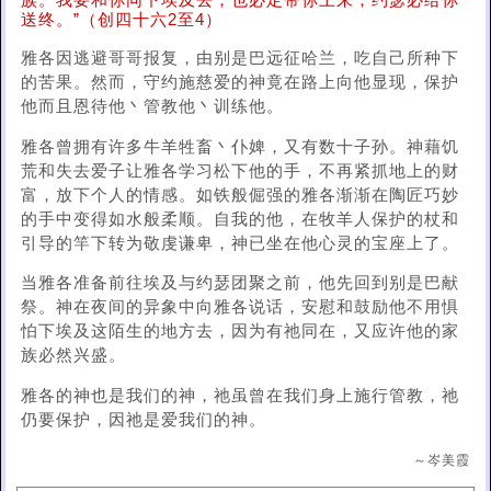
族。我要和你同下埃及去，也必定带你上来；约瑟必给你
送终。”（创四十六2至4）
雅各因逃避哥哥报复，由别是巴远征哈兰，吃自己所种下
的苦果。然而，守约施慈爱的神竟在路上向他显现，保护
他而且恩待他丶管教他丶训练他。
雅各曾拥有许多牛羊牲畜丶仆婢，又有数十子孙。神藉饥
荒和失去爱子让雅各学习松下他的手，不再紧抓地上的财
富，放下个人的情感。如铁般倔强的雅各渐渐在陶匠巧妙
的手中变得如水般柔顺。自我的他，在牧羊人保护的杖和
引导的竿下转为敬虔谦卑，神已坐在他心灵的宝座上了。
当雅各准备前往埃及与约瑟团聚之前，他先回到别是巴献
祭。神在夜间的异象中向雅各说话，安慰和鼓励他不用惧
怕下埃及这陌生的地方去，因为有祂同在，又应许他的家
族必然兴盛。
雅各的神也是我们的神，祂虽曾在我们身上施行管教，祂
仍要保护，因祂是爱我们的神。
～岑美霞