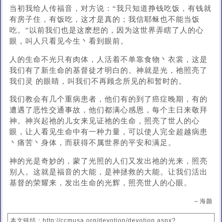
当初我给人传福音，对方说：“我只知道挣钱吃饭，有钱就
有房子住，有饭吃，这才是真的；我信耶稣也不能当饭
吃。”以前我们也是这麽想的，因为这世界弄瞎了人的心
眼，叫人只看见今生丶看到眼前。
人的生命不光只有肉体，人活着不单靠食物丶衣裳，这是
我们有了新生命的基督徒才明白的。神就是光，祂照亮了
我们灵 的眼睛，叫我们不再顾念所见的和暂时的。
我们教会有几个重病患者，他们有的到了癌症晚期，有的
遭遇了恶性交通事故，他们都满心感恩，每个主日来敬拜
神。神兴起祂的儿女来见证祂的生命，照亮了世人的心
眼，让人看见生命中有一种力量，可以使人完全超越病患
丶痛苦丶身体，而获得不属世界的平安和满足。
神的光是奇妙的，蒙了光照的人们又发出祂的光来，照亮
别人。这就是福音的大能，是神拯救的大能。让我们活出
基督的荣耀来，发出生命的光辉，照亮世人的心眼。
～海颜
本文链结：http://ccmusa.org/devotion/devotion.aspx?