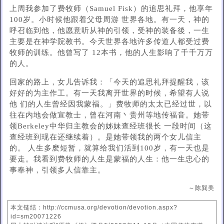
上周我参加了费牧师（Samuel Fisk）的追思礼拜，他享年
100岁。小时候他跟着父母周游 世界各地。有一天，神的
呼召临到他，他愿意听从神的引领，受神的装备後，一生
主要是在神学院教书。今天世界各地许多传道人都受过费
牧师的训练。他曾写了 12本书，他的人生影响了千千万万
的人。
回家的路上，女儿告诉我：「今天的追思礼拜提醒我，该
好好的为主作工。有一天我离开世界的时候，希望有人说
他 们的人生曾经因我蒙福。」费牧师的太太已经过世，以
往在内地会做宣教士，曾在河南丶贵州等地传福音。她带
领Berkeley中华归主教会的姊妹查经班很长 一段时间（这
查经班到现在还继续着）。是她带领我的两个女儿信主
的。 人生多麽短暂，就算给我们活到100岁，有一天也是
要走。我看到费牧师的人生是蒙福的人生：他一生忠心的
事奉神，引领多人信靠主。
～陈巽美
本文链结：http://ccmusa.org/devotion/devotion.aspx?
id=sm20071226