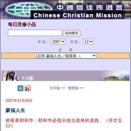
每日灵修小品
年 份：
月 份：
目 录
打印版 >>
繁體版 >>
2007年12月26日
蒙福人生
谁敬畏耶和华，耶和华必指示他当选择的道路。（诗廿五
12）