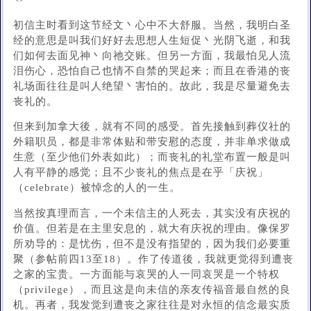
初信主时看到这节经文丶心中不大舒服。当然，我明白圣
经的意思是叫我们好好去思想人生短促丶光阴飞逝，和我
们如何去面见神丶向祂交账。但另一方面，我最怕见人流
泪伤心，恐怕自己也情不自禁的哭起来；而且在香港的丧
礼场面往往是叫人绝望丶害怕的。故此，我是尽量避免去
丧礼的。
但来到加拿大後，就有不同的感受。首先接触到葬仪社的
外籍职员，都是非常体贴和带安慰的态度，并非单求做成
生意（至少他们外表如此）；而丧礼的礼堂布置一般是叫
人有平静的感觉；且不少丧礼的焦点是在乎「庆祝」
（celebrate）被悼念的人的一生。
当然按真理而言，一个未信主的人死去，其实没有庆祝的
价值。但若是在主里安息的，就大有庆祝的理由。像保罗
所劝导的：是忧伤，但不是没有指望的，因为我们必要重
聚（参帖前四13至18）。作了传道後，我就更觉得到遭丧
之家的宝贵。一方面能与哀哭的人一同哀哭是一个特权
（privilege），而且这是向未信的亲友传福音最自然的良
机。再者，我发觉到遭丧之家往往是对永恒的信念最实质