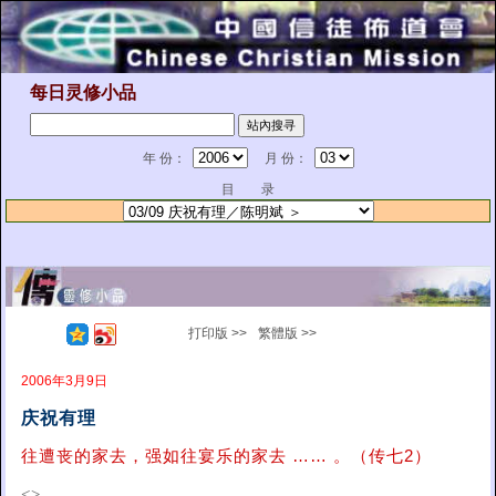
每日灵修小品
年 份：
月 份：
目 录
打印版 >>
繁體版 >>
2006年3月9日
庆祝有理
往遭丧的家去，强如往宴乐的家去 …… 。（传七2）
<>