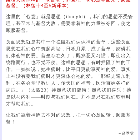
阻挡人认识神的一切高墙，并且把一切心意夺回来，顺服
基督。（林後十4至5新译本）
这里的「心意」就是思想（thought），我们的思想不受管
理，甚至常与基督为敌，需要靠着神的力量被夺回，使之
顺服基督。
负面思想就是其中一个拦阻我们认识神的营垒，这些负面
思想在我们心中筑起高墙，日积月累，成了营垒，妨碍我
们体会神的爱。营垒存在久了，既熟悉又习惯，即使出入
绕路而行，也不觉不便。这样的思想，有时拦阻了神的工
作。一姊妹说，她生病时，比平日更能享受神的爱。事实
上神没有要我们病时才更深体会祂的爱。「耶稣走遍加利
利，在各会堂里教训人，传天国的福音，医治百姓各样的
病症。」（太四23）神愿意我们健康！愿意我们喜乐！祂
是以马内利——时刻与我们同在。并不是只在我们软弱时
才帮助我们。
让我们靠着神除去不对的思想，把一切心意回转，顺服基
督！
～吕季霓