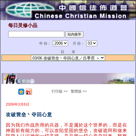
每日灵修小品
年 份：
月 份：
目 录
打印版 >>
繁體版 >>
2006年3月6日
攻破营垒丶夺回心意
因为我们作战所用的兵器，不是属於这个世界的，而是在
神面前有能力的，可以攻陷坚固的堡垒，攻破诡辩和做来