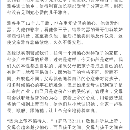
雅各逃亡他乡，使得利百加长期忍受母子分离之痛，到死
都没有见到她心爱的儿子雅各。
雅各生了12个儿子后，也在重复父母的偏心。他偏爱约
瑟，为他作彩衣，看他像王子。结果约瑟的哥哥们就嫉妒
和怨恨约瑟，甚至要杀他，最后把他卖到埃及作奴隶。这
使父亲雅各悲痛欲绝，久久不得安慰。
圣经以实例警戒我们，任何一个用偏心对待孩子的家庭，
都会产生严重的后果，过去是这样，今天仍然是这样。我
们人的本性都是自私的，如果父母把孩子看成是自己的私
有财产，就很容易偏心，因为孩子的性格不同、智商不
同、外貌也不同，父母就会随着自己的心意来对待孩子。
很多时候偏心的事在所难免，但是如果父母认识到孩子是
上帝的产业，自己只是这份产业的受托者、管理者，父母
就会以耶稣基督的心为心，按着上帝的心意，用诸般智慧
将他们领到上帝面前，使他们从小就认识祂，全家一起敬
畏、顺服、跟随祂，让上帝完全地得着家庭。
“因为上帝不偏待人。”（罗马书2:11）敬畏并听从上帝，
父母会越来越少偏心，而且孩子之间、父母与孩子之间在