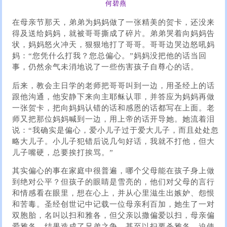
何碧燕
在母亲节那天，弟弟为妈妈做了一张精美的贺卡，还没来
得及送给妈妈，就被哥哥撕成了碎片。弟弟哭着向妈妈告
状，妈妈怒火冲天，狠狠地打了哥哥。哥哥边哭边怒吼妈
妈：“您凭什么打我？您总偏心。”妈妈没把他的话当回
事，仍然余气未消地说了一些伤害孩子自尊心的话。
后来，教会主日学的老师把哥哥叫到一边，用圣经上的话
跟他沟通，他安静下来向主耶稣认罪，并答应为妈妈再做
一张贺卡，把向妈妈认错的话和感恩的话都写在上面。老
师又把那位妈妈喊到一边，用上帝的话开导她。她流着泪
说：“我确实是偏心，爱小儿子过于爱大儿子，而且处处忽
略大儿子。小儿子犯错后说几句好话，我就不打他，但大
儿子嘴硬，总要挨打挨骂。”
其实偏心的事在家庭中很普遍，哪个父母能在孩子身上做
到绝对公平？但孩子的眼睛是雪亮的，他们对父母的言行
和情感看在眼里，想在心上，并从心里滋生出嫉妒、怨恨
和苦毒。圣经创世记中记载一位母亲利百加，她生了一对
双胞胎，名叫以扫和雅各，但父亲以撒偏爱以扫，母亲偏
爱雅各，结果造成了兄弟之争，甚至以扫要杀雅各，迫使