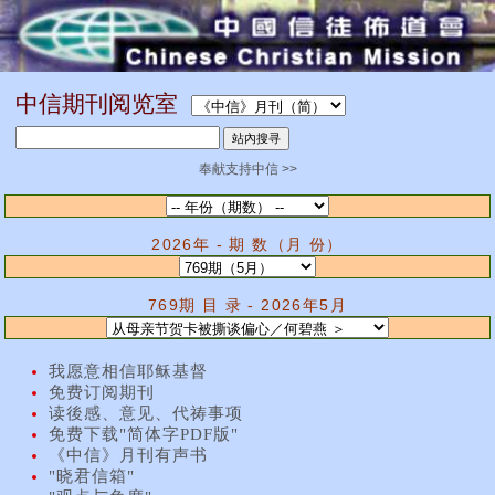
中信期刊阅览室
奉献支持中信 >>
2026年 - 期 数（月 份）
769期 目 录 - 2026年5月
我愿意相信耶稣基督
免费订阅期刊
读後感、意见、代祷事项
免费下载"简体字PDF版"
《中信》月刊有声书
"晓君信箱"