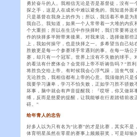
勇於奋斗的人。我相信无论是否是基督徒，没有一
探之手，这是人在成长中难以避免的。我知道外面
只是基督在我身上的作为；所以，我活着不单是为
我自己。我知道，如果一个人常带着一大堆的内疚
个大重担；所以在生活中作抉择时，我们常要将这
作的抉择多半附带来後果。对我来说，选择做那些
上，我如何操守，也是抉择之一。多希望当自己站
胜败更是每一个参赛球手常遇到的事。在每一场公
赛，却只有一个冠军。世界上没有不失败的球手。
的看法有什麽体会？会觉得上帝不听祷告吗？“胜
将胜负交给上帝。有时候我会心浮气躁，沮丧气馁
无论胜负，我相信都有上帝的心意。我须做的只是
我要学习谦卑，学习不怕失败，正如学习胜不骄败不
坏事，脑中就会有声音提醒我：『哎呀，你又做坏
缚，反而是慈爱的提醒，让我能够在行差踏错前改
碍。”
给年青人的忠告
好多人以为只有名为“比赛”的才是比赛，其实不是
体育明星虽然在零星的赛事上频频获奖，可是却输