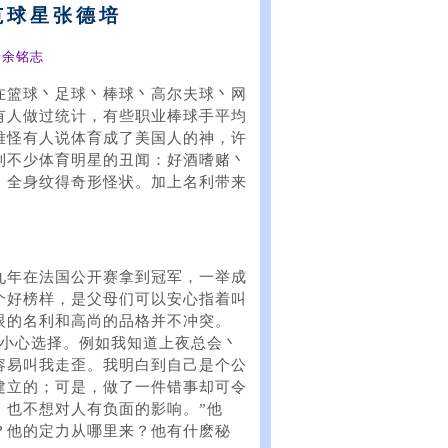
范球星张德培
丶余铭志
在篮球丶足球丶棒球丶高尔夫球丶网
有人做过统计，有些职业棒球手平均
难怪有人说体育成了美国人的神，许
到不少体育明星的丑闻：好酒嗜赌丶
丶全身纹得奇形怪状。加上名利带来
九年在法国公开赛拿到冠军，一举成
个好榜样，是父母们可以安心指着叫
眼的名利和高尚的品格并不冲突。
须小心选择。例如我知道上夜总会丶
容易叫我走歪。我明白到自己是个公
建立的；可是，做了一件错事却可令
，也不想对人有负面的影响。”他
？他的定力从哪里来？他有什麽秘