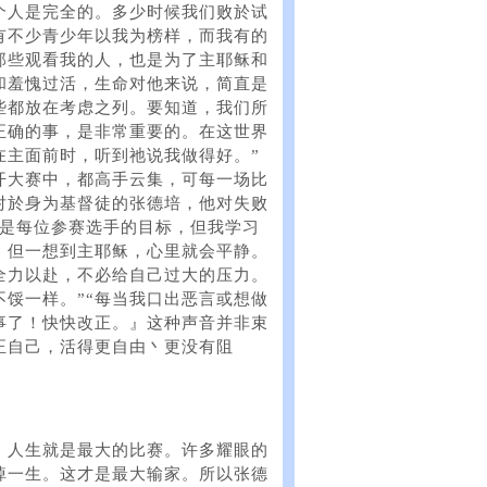
个人是完全的。多少时候我们败於试
有不少青少年以我为榜样，而我有的
那些观看我的人，也是为了主耶稣和
和羞愧过活，生命对他来说，简直是
些都放在考虑之列。要知道，我们所
正确的事，是非常重要的。在这世界
在主面前时，听到祂说我做得好。”
开大赛中，都高手云集，可每一场比
对於身为基督徒的张德培，他对失败
利是每位参赛选手的目标，但我学习
，但一想到主耶稣，心里就会平静。
全力以赴，不必给自己过大的压力。
馁一样。”“每当我口出恶言或想做
事了！快快改正。』这种声音并非束
正自己，活得更自由丶更没有阻
，人生就是最大的比赛。许多耀眼的
掉一生。这才是最大输家。所以张德