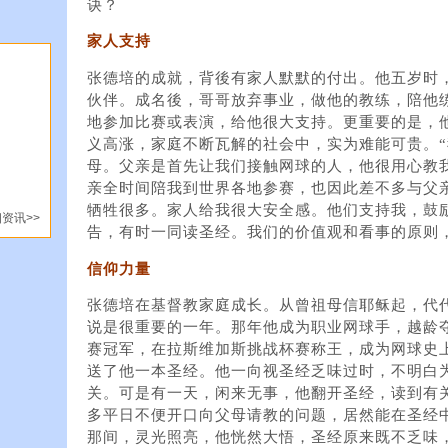
诀？
家人支持
张德培的成就，背後有家人默默的付出。他五岁时
伙伴。成名後，哥哥放弃事业，做他的教练，陪他
地参加比赛或表演，给他很大支持。更重要的是，
义高涨，家庭不断瓦解的社会中，实为难能可贵。
母。父亲是首先让我们接触网球的人，他很用心教
亲全时间陪我到世界各地参赛，也因此差不多与父
牺牲很多。家人给我很大安全感。他们支持我，鼓
资讯>>
告，有时一同读圣经。我们的价值观和看事的原则
信仰力量
张德培在基督教家庭成长。从曾祖母信耶稣起，代
说是很重要的一年。那年他成为职业网球手，越龄
赛冠军，在拉斯维加斯挑战杯赛称王，成为网球史
送了他一本圣经。他一向视圣经乏味过时，不明白
关。可是有一天，闲来无事，他翻开圣经，读到有
多平日不便开口向父母请教的问题，居然能在圣经
那间，灵光照亮，他恍然大悟，圣经原来既不乏味