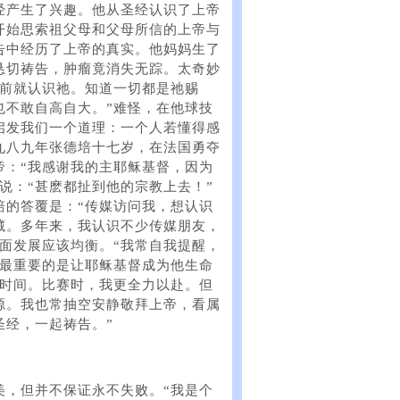
经产生了兴趣。他从圣经认识了上帝
开始思索祖父母和父母所信的上帝与
告中经历了上帝的真实。他妈妈生了
恳切祷告，肿瘤竟消失无踪。太奇妙
就前就认识祂。知道一切都是祂赐
也不敢自高自大。”难怪，在他球技
启发我们一个道理：一个人若懂得感
九八九年张德培十七岁，在法国勇夺
帝：“我感谢我的主耶稣基督，因为
说：“甚麽都扯到他的宗教上去！”
培的答覆是：“传媒访问我，想认识
藏。多年来，我认识不少传媒朋友，
面发展应该均衡。“我常自我提醒，
，最重要的是让耶稣基督成为他生命
分时间。比赛时，我更全力以赴。但
源。我也常抽空安静敬拜上帝，看属
圣经，一起祷告。”
美，但并不保证永不失败。“我是个