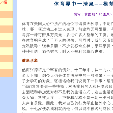
／撰
体育界中一清泉──模
撰写：黄国凯丶邱佩凤
体育在美国人心中所占的地位可谓得天独厚，不论
球，哪一项运动上有过人表现，前途均无可限量。
每挥一棒可赚几万美元，多过许多人整年的工资。
多体育明星成了千万人的偶像。可同时，我们又听
走私贩毒丶强暴杀妻；不少爱标奇立异，穿耳穿鼻
种种引诱，酒色财气，叫人不被利欲薰心也难。
健康形象
然而张德培是个罕有的例外。十三年来，从一九八
名天下知，到今天仍是体育明星中的一股清泉丶一
子女学习的对象。张德培给我们说明了一件事：耀
“我们常常要做一些抉择，对所接触的人和环境必
去酒吧和参加派对都不是我的生活方式，这些生活
众人物，常被人注目。声誉和品格不是一朝一夕可
人声名尽毁。因此，我对自己的行为举止格外小心
说。十七岁便名成利就的他，何以能不被名利腐蚀