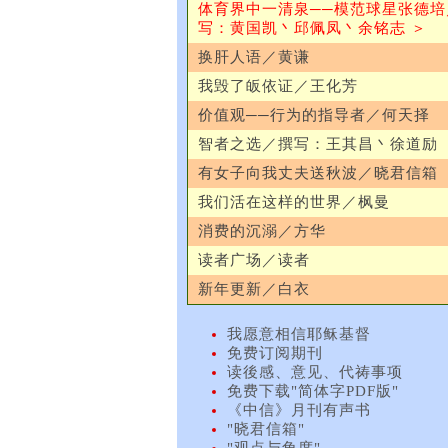
体育界中一清泉──模范球星张德培
写：黄国凯丶邱佩凤丶余铭志 ＞
换肝人语／黄谦
我毁了皈依证／王化芳
价值观──行为的指导者／何天择
智者之选／撰写：王其昌丶徐道励
有女子向我丈夫送秋波／晓君信箱
我们活在这样的世界／枫曼
消费的沉溺／方华
读者广场／读者
新年更新／白衣
我愿意相信耶稣基督
免费订阅期刊
读後感、意见、代祷事项
免费下载"简体字PDF版"
《中信》月刊有声书
"晓君信箱"
"观点与角度"