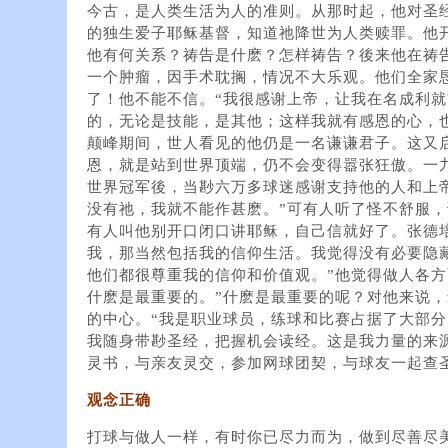
今古，是人类生活为人的准则。从那时起，他对圣
的独生爱子耶稣基督，知道祂降世为人类赎罪。他
他有何关系？祷告是什麽？怎样祷告？後来他在祷
一个肿瘤，因手术耽搁，情况不大乐观。他们全家
了！他不能不信。“我很感谢上帝，让我在名成利
的，无论是技能，是其他；这样我就有感恩的心，
颠峰期间，世人看见的他仍是一名谦谦君子。这又
恩，就是站到世界顶端，仍不会变得嚣张狂傲。一
世界冠军後，当尠六万多球迷感谢支持他的人和上
没有祂，我就不能作甚麽。”可有人听了怪不舒服，
有人叫他别开口闭口讲耶稣，自己信就好了。张德
我，那当然包括我的信仰生活。我觉得没有必要隐
他们都很尊重我的信仰和价值观。”他觉得做人各方
什麽是最重要的。”什麽是最重要的呢？对他来说
的中心。“我是职业球员，练球和比赛占据了大部
我随身带尠圣经，把握机会读经。这是我力量的来
灵书，与亲友灵交，参加网球团契，与球友一起查
观念正确
打球与做人一样，有时你已尽力而为，做到尽善尽