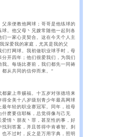
，父亲便教他网球；哥哥是他练球的
练球。他父母丶兄嫂常随他一起到各
他们一家心灵契合。这在今天个人主
“我深爱我的家庭，尤其是我的父
我们打网球。我初做职业球手时，母
亲分开四年；他们很爱我们，为我们
励我。每场比赛前，我们都先一同祷
，都从共同的信仰而来。”
代都蒙上帝赐福。十五岁对张德培来
夺得全美十八岁级别青少年最高网球
上最年轻的职业赛冠军。同年，祖母
为什麽要信耶稣，总觉得像与己无
关爱情丶朋友丶罪，甚至性的事，好
中找到答案，并且答得中肯睿智。刹
，也不过时，反之是万用字典，照明