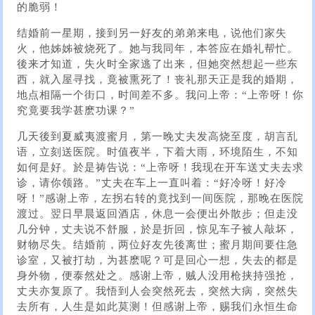
的脆弱！
结婚前一星期，接到另一好友的弟弟来电，说他们家失
火，他姊姊被烧死了。她与我同年，本答应在婚礼帮忙。
後来才知道，失火时全家逃了出来，但她突然想起一些东
西，就入屋寻找，竟被熏死了！丧礼那天正是我的婚期，
地点相隔一个街口，时间差不多。我问上帝：“上帝呀！你
究竟要我学甚麽功课？”
几天後到夏威夷渡蜜月，第一晚丈夫发高烧至度，胡言乱
语，立刻送医院。时值夜半，下着大雨，环境陌生，不知
如何是好。於是祷告说：“上帝呀！我现在开车送丈夫去求
诊，请你领路。”丈夫在车上一直叫着：“好冷呀！好冷
呀！”感谢上帝，左拐右转的竟找到一间医院，那晚在医院
渡过。翌日早晨返回酒店，休息一会便出外散步；但走没
几分钟，丈夫说不舒服，於是折回，惊见车子被人敲坏，
财物尽失。结婚前，两位好友先後离世；蜜月期间要住急
诊室，又被打劫，为甚麽呢？可是回心一想，失去的都是
身外物，便泰然处之。感谢上帝，贼人没用枪挟持强抢，
丈夫亦复原了。我悟到人会突然死去，突然大病，突然失
去所有，人生是如此莫测！但感谢上帝，赐我们永恒生命