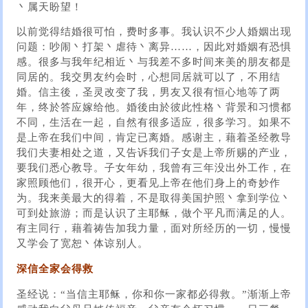
丶属天盼望！
以前觉得结婚很可怕，费时多事。我认识不少人婚姻出现
问题：吵闹丶打架丶虐待丶离异……，因此对婚姻有恐惧
感。很多与我年纪相近丶与我差不多时间来美的朋友都是
同居的。我交男友约会时，心想同居就可以了，不用结
婚。信主後，圣灵改变了我，男友又很有恒心地等了两
年，终於答应嫁给他。婚後由於彼此性格丶背景和习惯都
不同，生活在一起，自然有很多适应，很多学习。如果不
是上帝在我们中间，肯定已离婚。感谢主，藉着圣经教导
我们夫妻相处之道，又告诉我们子女是上帝所赐的产业，
要我们悉心教导。子女年幼，我曾有三年没出外工作，在
家照顾他们，很开心，更看见上帝在他们身上的奇妙作
为。我来美最大的得着，不是取得美国护照丶拿到学位丶
可到处旅游；而是认识了主耶稣，做个平凡而满足的人。
有主同行，藉着祷告加我力量，面对所经历的一切，慢慢
又学会了宽恕丶体谅别人。
深信全家会得救
圣经说：“当信主耶稣，你和你一家都必得救。”渐渐上帝