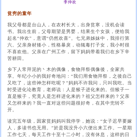
李仲欢
贫穷的童年
我父母都是台山人，在农村长大，出身贫寒，没机会读
书。我出生前，父母期望是男婴，结果生个女孩，便给我
起名“仲欢”，意谓“仍然欢喜”。七兄弟姊妹中，我排行第
六。父亲身材矮小，性格暴戾，动辄毒打子女，我小时很
不喜欢他。父亲在广州工作，留下妈妈带着我们在乡下辛
苦耕田。
乡下人常拜泥的丶木的偶像，食物拜祭偶像後，全家共
享。年纪小小的我好奇地问：“我们用食物拜祭，之後自己
又吃了，这些神怎样吃呢？”妈妈不许我问，只叫我吃。当
时受进化论教育，老师说：人是猴子进化来的。但猴子一
直是猴子，究竟人是怎样进化来的？祖父怎样来的？父亲
又怎样来的？我一直对这些问题很好奇，在其中兜转不
开。
读完五年级，因家贫妈妈叫我停学，她说：“女子迟早要嫁
人，多读书也无用。”於是我没升小六便出来工作。一星期
工作七天，每天工作十至十二小时，没有休息，这样的日