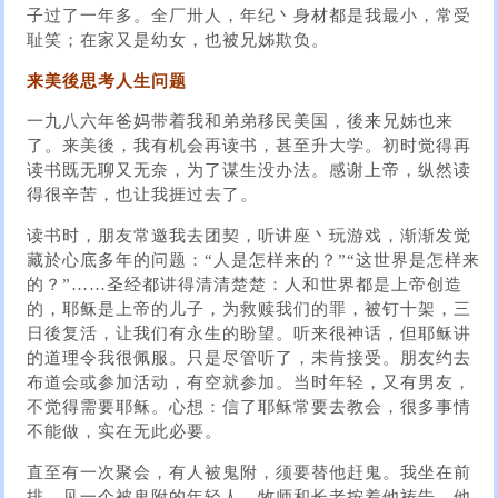
子过了一年多。全厂卅人，年纪丶身材都是我最小，常受
耻笑；在家又是幼女，也被兄姊欺负。
来美後思考人生问题
一九八六年爸妈带着我和弟弟移民美国，後来兄姊也来
了。来美後，我有机会再读书，甚至升大学。初时觉得再
读书既无聊又无奈，为了谋生没办法。感谢上帝，纵然读
得很辛苦，也让我捱过去了。
读书时，朋友常邀我去团契，听讲座丶玩游戏，渐渐发觉
藏於心底多年的问题：“人是怎样来的？”“这世界是怎样来
的？”……圣经都讲得清清楚楚：人和世界都是上帝创造
的，耶稣是上帝的儿子，为救赎我们的罪，被钉十架，三
日後复活，让我们有永生的盼望。听来很神话，但耶稣讲
的道理令我很佩服。只是尽管听了，未肯接受。朋友约去
布道会或参加活动，有空就参加。当时年轻，又有男友，
不觉得需要耶稣。心想：信了耶稣常要去教会，很多事情
不能做，实在无此必要。
直至有一次聚会，有人被鬼附，须要替他赶鬼。我坐在前
排，见一个被鬼附的年轻人，牧师和长老按着他祷告，他