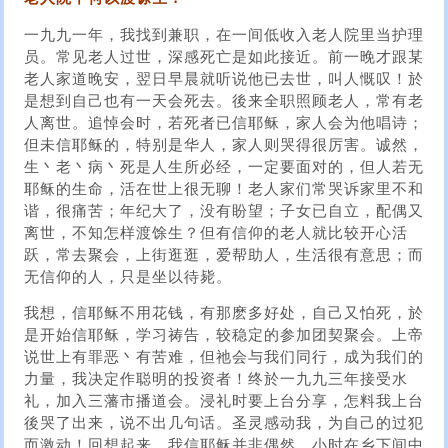
一九九一年，我找到兼职，在一间低收入老人院里当护理
员。常见老人过世，深感死亡是如此接近。前一晚才跟某
老人家道晚安，翌日早晨就听说他已去世，叫人慨叹！於
是想到自己也有一天会死去。後来全职照顾老人，常有老
人离世。追悼会时，若死者已信耶稣，家人会为他唱诗；
但未信耶稣的，特别是华人，家人则哭得很厉害。诚然，
生丶老丶病丶死是人生所必经，一定要面对的，但人若无
耶稣的生命，活在世上很无聊！老人家们常哭诉家里不和
谐，很痛苦；年纪大了，没有盼望；子女已自立，配偶又
离世，不知怎样渡馀生？但有信仰的老人就比较开心活
跃，常去聚会，上街逛逛，爱帮助人，生活很有意思；而
无信仰的人，只是坐以待毙。
我想，信耶稣不用花钱，有那麽多好处，自己又怕死，於
是开始信耶稣，学习祷告，较稳定的参加团契聚会。上帝
说世上有罪恶丶有苦难，但祂会与我们同行，成为我们的
力量，我决定作聪明的投资者！终於一九九三年接受水
礼，加入三藩市播道会。浸礼时要上台分享，怎料我上台
後哭了出来，说不出几句话。圣灵感动我，为自己的过犯
而激动！回想起来，我信耶稣并非偶然，小时在乡下间中