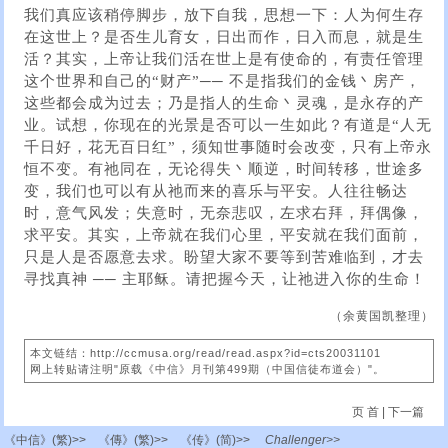
我们真应该稍停脚步，放下自我，思想一下：人为何生存
在这世上？是否生儿育女，日出而作，日入而息，就是生
活？其实，上帝让我们活在世上是有使命的，有责任管理
这个世界和自己的“财产”── 不是指我们的金钱丶房产，
这些都会成为过去；乃是指人的生命丶灵魂，是永存的产
业。试想，你现在的光景是否可以一生如此？有道是“人无
千日好，花无百日红”，须知世事随时会改变，只有上帝永
恒不变。有祂同在，无论得失丶顺逆，时间转移，世途多
变，我们也可以有从祂而来的喜乐与平安。人往往畅达
时，意气风发；失意时，无奈悲叹，左求右拜，拜偶像，
求平安。其实，上帝就在我们心里，平安就在我们面前，
只是人是否愿意去求。盼望大家不要等到苦难临到，才去
寻找真神 ── 主耶稣。请把握今天，让祂进入你的生命！
（余黄国凯整理）
本文链结：http://ccmusa.org/read/read.aspx?id=cts20031101
网上转贴请注明"原载《中信》月刊第499期（中国信徒布道会）"。
页 首
|
下一篇
《中信》(繁)>>
《傳》(繁)>>
《传》(简)>>
Challenger>>