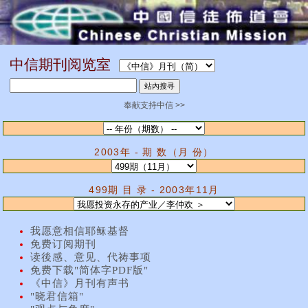
中信期刊阅览室
奉献支持中信 >>
2003年 - 期 数（月 份）
499期 目 录 - 2003年11月
我愿意相信耶稣基督
免费订阅期刊
读後感、意见、代祷事项
免费下载"简体字PDF版"
《中信》月刊有声书
"晓君信箱"