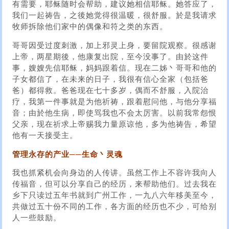
有需要，耶稣随时会帮助，建议她相信耶稣。她答应了，
我们一起祷告，之後她觉得很温暖，很舒服。於是我请求
牧师拆除他们家中的偶像和符之类的东西。
哥哥因受过度刺激，加上邪灵上身，要留院观察。很感谢
上帝，两星期後，他康复出院，至今没事了。由於这件
事，嫂嫂先信耶稣，妈妈跟着信。现在二姊丶哥哥和他的
子女都信了，在未来的日子，我很有信心全家（包括爸
爸）都得救。爸爸现在七十多岁，偶而不舒服，入院治
疗，我第一件事就是为他祈祷，跟着慰问他，与他分享福
音；由於他生病，即使骂我也不会太厉害。以前我常怨恨
父亲，现在祈求上帝赐我力量原谅他，多为他祷告，希望
他有一天接受主。
管理永存的产业──生命丶灵魂
我也抓紧机会向身边的人传讲。虽然工作上不容许我向人
传福音，但可以分享自己的经历，来帮助他们。过去我在
乡下只读过五年书就到广州工作，一九八六年移美至今，
共做过五十份不同的工作，各方面的经历也不少，可给别
人一些鼓励。