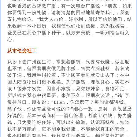
也听香港的基督教广播，有一次电台广播说：“朋友，如果
你要得到一份礼物，请将清楚的回邮地址寄给我们，我会
寄礼物给你。”我为人市侩，好小利，所以寄信给他们，结
果收到一本小日历。我相信他们收到信後，就为我祷告，
圣灵已在我心中播下种子，以致来美後，一听到福音就入
心。
从市侩变社工
从乡下去广州谋生时，常想着赚钱，只要有钱赚，做甚麽
也不怕，曾跟着朋友做无牌小贩，售卖衣服鞋袜。若衣物
破了洞，我用手指按着，不让顾客看见就卖出去了；在中
国大陆货物出门概不退换。为了赚钱，埋没良心，实在不
该！後来才发觉，因自小家贫，兄弟姊妹多，食物不足，
所以钱在我心中很重要。来美不久，跟朋友谈话，“钱”字
常挂於口，朋友说：“Ellen，你怎麽了？每句话都讲钱。
除了钱，你还有甚麽可说的？”细心一想，是啊，真没甚麽
好说的。我本来读商科──酒店管理，甚麽都讲钱；努力赚
钱，只为要吃好住好，可以出外旅游。认识耶稣後，知道
钱不是万能的，它不能令我健康，不能给我真正的安全，
也不能叫我有喜乐。钱只是生活必需品。物质是外在的，