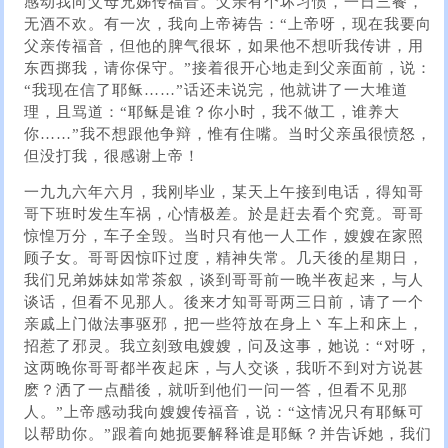
感动我向父母兄姊传福音。父亲有个坏习惯，一日三餐，
无酒不欢。有一次，我向上帝祷告：“上帝呀，现在我要向
父亲传福音，但他的脾气很坏，如果他不想听我传讲，用
东西掷我，请你保守。”接着很开心地走到父亲面前，说：
“我现在信了耶稣……”话还未说完，他就讲了一大堆道
理，且骂道：“耶稣是谁？你小时，我不做工，谁养大
你……”我不想跟他争辩，惟有住嘴。当时父亲虽很愤怒，
但没打我，很感谢上帝！
一九九六年六月，我刚毕业，某天上午接到电话，得知哥
哥下班时发生车祸，心情极差。於是赶去看个究竟。哥哥
惊惶万分，车子全毁。当时只有他一人工作，嫂嫂在家照
顾子女。哥哥因惊吓过度，精神失常。几天後的星期日，
我们兄弟姊妹如常茶叙，谈到哥哥前一晚半夜起来，与人
谈话，但看不见那人。後来才知哥哥两三日前，请了一个
亲戚上门做法事驱邪，把一些符放在身上丶车上和床上，
招惹了邪灵。我立刻致电嫂嫂，问及这事，她说：“对呀，
这两晚你哥哥都半夜起床，与人交谈，我听不到对方说甚
麽？洒了一点醋後，就听到他们一问一答，但看不见那
人。”上帝感动我向嫂嫂传福音，说：“这情况只有耶稣可
以帮助你。”跟着向她扼要解释谁是耶稣？并告诉她，我们