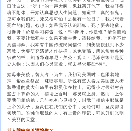
口吐白沬，“呀！”的一声大叫，鬼就离开他了。我被吓得
魂不附体，开始认真思想人生问题。知道世上真的有鬼，
鬼可令我们死，死又很可怕！之後有一段日子，我只想着
死亡的问题。心想：如果我不认识耶稣，死了要去地狱，
很惨呀！於是学习祷告，说：“耶稣呀，你是谁？请你照顾
我，不要让我死去；如果不幸去世，请接纳我。”但仍不肯
真信耶稣。我本有中国传统民间信仰，到美後接触到不少
宗教，为要研究清楚才作抉择，以免受骗，所以常看各种
宗教的书，知道释迦牟尼丶关公丶观音丶毛泽东等都是历
史人物；只因人们心灵空虚，就去寻求那些“神”。
姑母来美後，替人占卜为生；我初到美国时，也跟着她
拜，帮她拿祭品，赚取零用。听说有些人看见美国唐人街
和香港的黄大仙庙里有邪灵伏在柱上。记得小时候邻村有
些占卜算命的人，摆坛上香时，邪灵就上身。然而，上帝
要我们相信祂，只与祂有心灵相交，叫我们相信主耶稣是
上帝的儿子，圣灵住在我们的心中，无论何时，圣灵都引
领我们。唯独信耶稣的人，有上帝的印记，可以升到光明
丶美丽的天堂。
老人院中何以渡馀生？