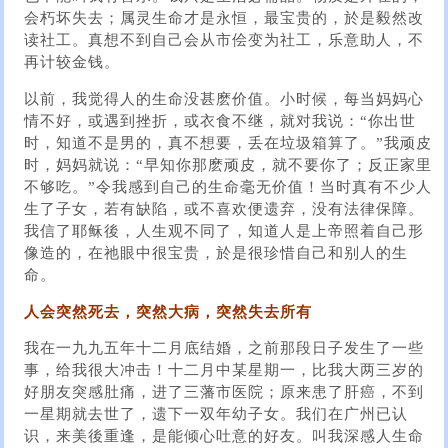
会朽坏失去；属灵生命才是永恒，最宝贵的，於是毅然改
读社工。真想不到自己会从市侩变为社工，乐意助人，不
再计较金钱。
以前，我觉得人的生命没甚麽价值。小时候，每当妈妈心
情不好，或遇到挫折，或衣食不继，就对我说：“你出世
时，知道不是男的，真不想要，丢在垃圾箱算了。”我顽皮
时，妈妈就说：“早知你那麽顽皮，就不要你了；反正家里
不够吃。”令我感到自己的生命毫无价值！当时真有不少人
生了子女，若有缺陷，或不喜欢便遗弃，没有法律保障。
我信了耶稣後，人生观不同了，知道人是上帝照着自己形
像造的，在祂眼中很宝贵，於是很珍惜自己和别人的生
命。
人会突然死去，突然大病，突然失去所有
我在一九九五年十二月底结婚，之前那段日子发生了一些
事，给我很大冲击！十二月中某星期一，比我大两三岁的
好朋友突感肚痛，进了三藩市医院；原来患了肝癌，不到
一星期就去世了，遗下一双年幼子女。我们在广州已认
识，来美後重逢，是能倾心吐意的好友。叫我深感人生命