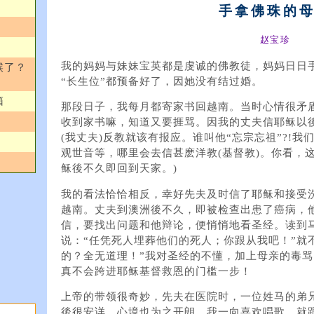
手拿佛珠的
赵宝珍
我的妈妈与妹妹宝英都是虔诚的佛教徒，妈妈日日
候了？
“长生位”都预备好了，因她没有结过婚。
信箱
那段日子，我每月都寄家书回越南。当时心情很矛
收到家书嘛，知道又要捱骂。因我的丈夫信耶稣以
(我丈夫)反教就该有报应。谁叫他“忘宗忘祖”?!
观世音等，哪里会去信甚麽洋教(基督教)。你看，
稣後不久即回到天家。)
我的看法恰恰相反，幸好先夫及时信了耶稣和接受
越南。丈夫到澳洲後不久，即被检查出患了癌病，
信，要找出问题和他辩论，便悄悄地看圣经。读到马
说：“任凭死人埋葬他们的死人；你跟从我吧！”就
的？全无道理！”我对圣经的不懂，加上母亲的毒
真不会跨进耶稣基督救恩的门槛一步！
上帝的带领很奇妙，先夫在医院时，一位姓马的弟
後很安详，心境也为之开朗。我一向喜欢唱歌，就