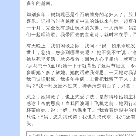
多年的越南。
阔别多年，妈妈现已是个百病缠身的老妇人了。脸
喜乐。记得当时有越南光中堂的姊妹来与她一起查
一个月，完全没有游山玩水的兴趣，一大清早，妈
们一起唱诗歌。我带回去的宣道诗，就时常在手，
有天晚上，我们闲谈之际，我问：“妈，如果今晚
世上，您猜，您会到哪里去呢？”她不慌不忙说：“
祂从死里复活，就必得救；因为人心里相信，就可
(罗马书十9至10)她一下子就背出了这两节经文，
多听她丶多了解她。她的话教我深思。一天她对我
我们认识耶稣。我多年生病，上帝把我留了下来，
吗？”我一时反应不过来，待弄清楚明白了，只答：
总之，她得救了，也正式受了洗，是苏得珍姑娘主
感谢上帝的恩典！当我回澳洲上飞机之前，她因行
杯茶给她，说：“妈，您保重了。”我看着她眼中的
只说：“妈，您为我代祷；我也为您代求。我们还有
头。
本文链结：http://ccmusa.org/read/read.aspx?id=cts20070101