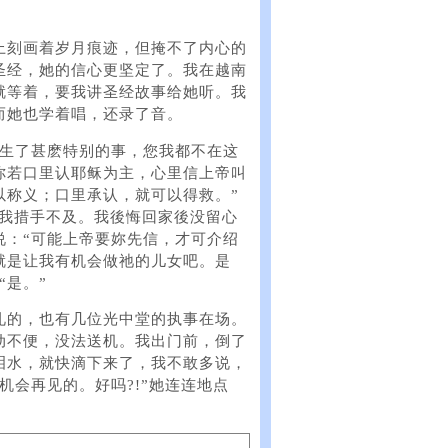
上刻画着岁月痕迹，但掩不了内心的
圣经，她的信心更坚定了。我在越南
就等着，要我讲圣经故事给她听。我
而她也学着唱，还录了音。
发生了甚麽特别的事，您我都不在这
你若口里认耶稣为主，心里信上帝叫
以称义；口里承认，就可以得救。”
令我措手不及。我後悔回家後没留心
说：“可能上帝要妳先信，才可介绍
就是让我有机会做祂的儿女吧。是
“是。”
礼的，也有几位光中堂的执事在场。
动不便，没法送机。我出门前，倒了
泪水，就快滴下来了，我不敢多说，
机会再见的。好吗?!”她连连地点