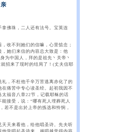
母亲
手拿佛珠，二人还有法号。宝英连
盾，收不到她们的信嘛，心里惦念；
後，她们来信的内容总大致是：他
我们身为中国人，拜的是祖先丶关帝丶
这就招来了现时的结局了！(丈夫信耶
洗礼，不枉他千辛万苦逃离赤化了的
他在痛苦中专心读圣经。起初我因不
太福音八章22节，记载耶稣的话
不能接受，说：“哪有死人埋葬死人
骂，若不是出於上帝的拣选和怜悯，
兄天天来看他，给他唱圣诗。先夫听
跟他学唱起圣诗来。越唱越觉得内容