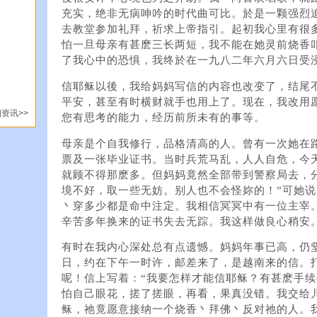
充实，绝非无病呻吟的时代曲可比。於是一颗强烈
去教堂参加礼拜，祈求上帝指引。起初我心里有很
怕一旦母亲有甚麽三长两短，我不能在她灵前烧香
了我心中的恐惧，我终於在一九八二年六月六日受
信耶稣以後，我给妈妈写信的内容也改变了，结尾
平安，甚至有时横财就手也用上了。现在，我改用
资讯>>
您有思考的能力，经历前所未有的事等。
母亲是个自我修行，品格清高的人。曾有一次她在
票及一张毕业证书。当时兵荒马乱，人人自危，今
就顾不得那麽多。但妈妈竟然全部带到警察局去，
境不好，取一些无妨。别人也不会怪妳的！”可她说
丶穿多少都是命中注定。我相信冥冥中有一位主宰
辛苦多年换来的证书失去无踪。我这样做良心稍安
有时在我内心深处总有点遗憾。妈妈年事已高，仍
日，约在下午一时许，邮差来了，是越南来的信。
呢！信上写着：“我要怎样才能信耶稣？有甚麽手续
怕自己眼花，搓了搓眼，再看，果真没错。我交给
稣，祂竟愿意接纳一个烧香丶拜佛丶反对祂的人。