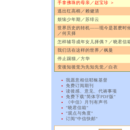
手拿佛珠的母亲／赵宝珍 ＞
逃出红高棉／赖健清
烦恼少年期／苏绯云
世界历史的转机——现今是甚麽时
／何天择
怎样辅导成年女儿择偶？／晓君
我们活在这样的世界／枫曼
停止踢猫／方华
变後知後觉为先知先觉／白衣
我愿意相信耶稣基督
免费订阅期刊
读後感、意见、代祷事项
免费下载"简体字PDF版"
《中信》月刊有声书
"晓君信箱"
"观点与角度"
订阅"中信快邮"