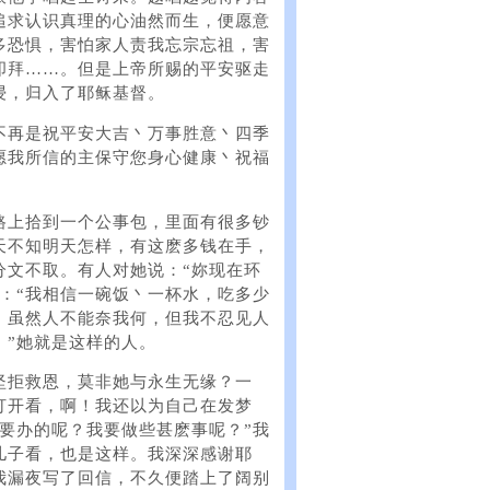
追求认识真理的心油然而生，便愿意
多恐惧，害怕家人责我忘宗忘祖，害
叩拜……。但是上帝所赐的平安驱走
浸，归入了耶稣基督。
不再是祝平安大吉丶万事胜意丶四季
愿我所信的主保守您身心健康丶祝福
路上拾到一个公事包，里面有很多钞
天不知明天怎样，有这麽多钱在手，
分文不取。有人对她说：“妳现在环
：“我相信一碗饭丶一杯水，吃多少
。虽然人不能奈我何，但我不忍见人
。”她就是这样的人。
坚拒救恩，莫非她与永生无缘？一
打开看，啊！我还以为自己在发梦
要办的呢？我要做些甚麽事呢？”我
儿子看，也是这样。我深深感谢耶
我漏夜写了回信，不久便踏上了阔别